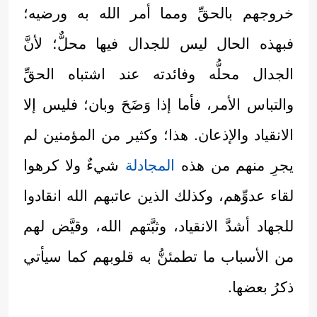
خروجهم بالحقِّ ومما أمر الله به ورضيه؛
فبهذه الحال ليس للجدال فيها محلٌّ؛ لأنَّ
الجدال محلُّه وفائدته عند اشتباه الحقِّ
والتباس الأمر، فأما إذا وَضَحَ وبان؛ فليس إلا
الانقياد والإذعان. هذا؛ وكثير من المؤمنين لم
يجرِ منهم من هذه
المجادلة
شيءٌ ولا كرهوا
لقاء عدوِّهم، وكذلك الذين عاتبهم الله انقادوا
للجهاد أشدَّ الانقياد، وثبَّتهم الله، وقيَّض لهم
من الأسباب ما تطمئنُّ به قلوبهم كما سيأتي
ذكرُ بعضها.