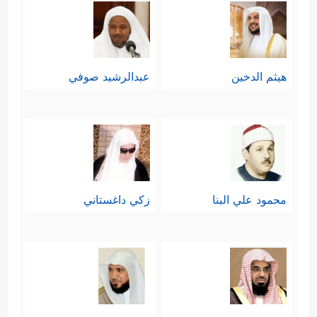
هيثم الدخين
عبدالرشيد صوفي
محمود علي البنا
زكي داغستاني