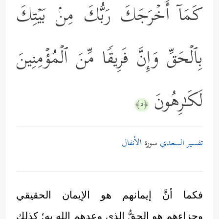
كَمَاۤ أَخۡرَجَكَ رَبُّكَ مِنۢ بَیۡتِكَ
بِٱلۡحَقِّ وَإِنَّ فَرِیقࣰا مِّنَ ٱلۡمُؤۡمِنِینَ
لَكَـٰرِهُونَ
﴿٥﴾
تفسير السعدي
سورة
الأنفال
فكما أنَّ إيمانهم هو الإيمان الحقيقي
وجزاءهم هو الحقُّ الذي وعدهم الله به؛ كذلك