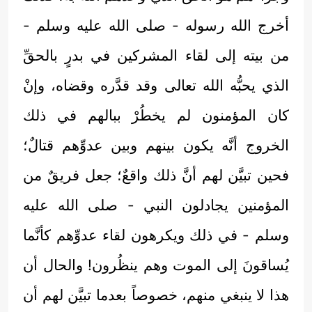
أخرج الله رسوله - صلى الله عليه وسلم -
من بيته إلى لقاء المشركين في بدرٍ بالحقِّ
الذي يحبُّه الله تعالى وقد قدَّره وقضاه، وإنْ
كان المؤمنون لم يخطُرْ ببالهم في ذلك
الخروج أنَّه يكون بينهم وبين عدوِّهم قتالٌ؛
فحين تبيَّن لهم أنَّ ذلك واقعٌ؛ جعل فريقٌ من
المؤمنين يجادلون النبي - صلى الله عليه
وسلم - في ذلك ويكرهون لقاء عدوِّهم كأنَّما
يُساقونَ إلى الموت وهم ينظُرون! والحال أن
هذا لا ينبغي منهم، خصوصاً بعدما تبيَّن لهم أن