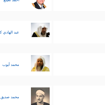
عبد الهادي ك
محمد أيوب
محمد صديق 