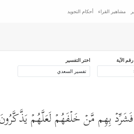
ر
مشاهير القراء
أحكام التجويد
رقم الآية
اختر التفسير
 فَشَرِّدۡ بِهِم مَّنۡ خَلۡفَهُمۡ لَعَلَّهُمۡ یَذَّكَّرُون