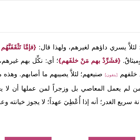
؛ لئلاَّ يسري داؤهم لغيرهم، ولهذا قال:
{فإمَّا تَثْقَفَنّ
يثاقٌ.
{فشَرِّدْ بهم مَنْ خلفَهم}
؛ أي: نكِّل بهم غيرهم،
 خلفهم
صنيعهم؛ لئلاَّ يصيبهم ما أصابهم. وهذه م
[يتقون]
 لم يعمل المعاصي بل وزجراً لمن عملها أن لا يعاوِ
ة سريع الغدر؛ أنه إذا أُعْطِيَ عهداً؛ لا يجوز خيانته وعق