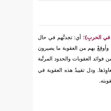
َهُم في الحربِ}
؛ أي: تجدنَّهم في حال
 وأوقِعْ بهم من العقوبة ما يصيرون
ن فوائد العقوبات والحدود المرتَّبة
دَها. ودل تقييدُ هذه العقوبة في
وبته.