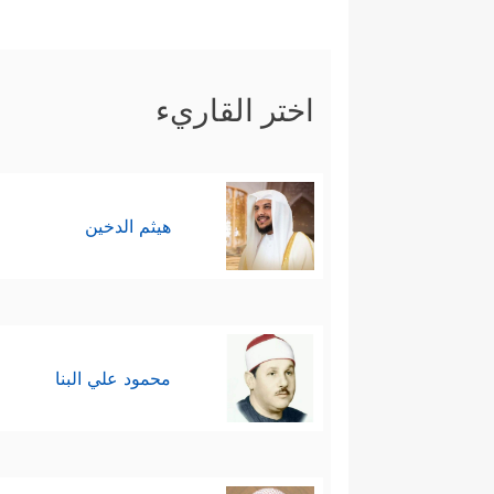
اختر القاريء
هيثم الدخين
محمود علي البنا