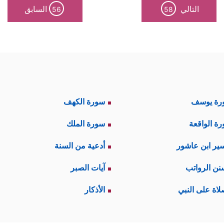
التالي
السابق
56
58
رة يوسف
سورة الكهف
ة الواقعة
سورة الملك
ير ابن عاشور
أدعية من السنة
نن الرواتب
آيات الصبر
لاة على النبي
الأذكار