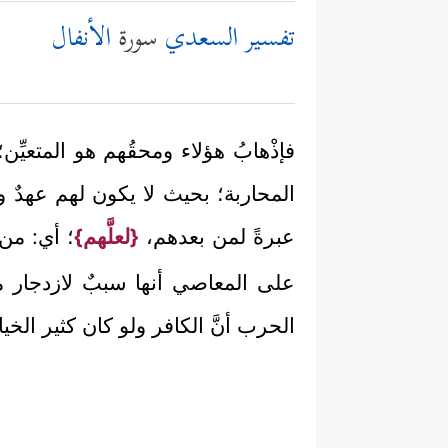
تفسير السعدي
سورة
الأنفال
فإذْهابُ هؤلاء ومحقُهم هو المتعيِّن
المحاربة؛ بحيث لا يكون لهم عهدٌ وم
عبرةً لمن بعدهم،
{لعلَّهم}
؛ أي: من
على المعاصي أنها سببٌ لازدجار من
الحرب أنَّ الكافر ولو كان كثير الخيان