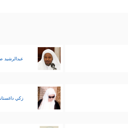
عبدالرشيد 
زكي داغستان