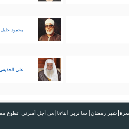
محمود خليل 
علي الحذيفي
عمرة
شهر رمضان
معا نربي أبناءنا
من أجل أسرتي
تطوع معن