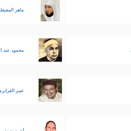
ماهر المعيقل
محمود عبد ا
عمر القزابري
أحمد نعينع