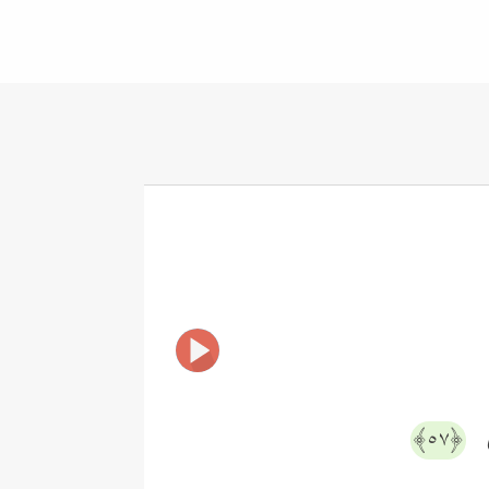
َ
﴿٥٧﴾