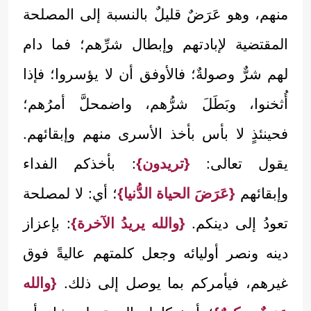
منهم، وهو عَرَضٌ قليلٌ بالنسبة إلى المصلحة
المقتضية لإبادتهم وإبطال شرِّهم؛ فما دام
لهم شرٌّ وصولةٌ؛ فالأوفق أن لا يؤسروا؛ فإذا
أُثخنوا، وبَطَلَ شرُّهم، واضمحلَّ أمرُهم؛
فحينئذٍ لا بأس بأخذ الأسرى منهم وإبقائهم.
يقول تعالى:
{تريدون}
: بأخذكم الفداء
وإبقائهم
{عَرَضَ الحياة الدُّنيا}
؛ أي: لا لمصلحة
تعودُ إلى دينكم.
{والله يريدُ الآخرة}
: بإعزاز
دينه ونصر أوليائه وجعل كلمتهم عاليةً فوق
غيرهم، فيأمركم بما يوصل إلى ذلك.
{والله