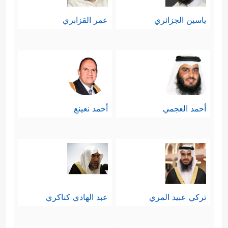
ياسين الجزائري
عمر القزابري
أحمد العجمي
أحمد نعينع
تركي عبيد المري
عبد الهادي كناكري