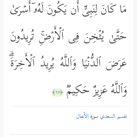
مَا كَانَ لِنَبِیٍّ أَن یَكُونَ لَهُۥۤ أَسۡرَىٰ
حَتَّىٰ یُثۡخِنَ فِی ٱلۡأَرۡضِۚ تُرِیدُونَ
عَرَضَ ٱلدُّنۡیَا وَٱللَّهُ یُرِیدُ ٱلۡأَخِرَةَۗ
وَٱللَّهُ عَزِیزٌ حَكِیمࣱ
﴿٦٧﴾
تفسير السعدي
سورة
الأنفال