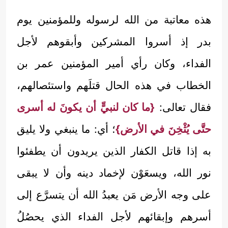
هذه معاتبة من الله لرسوله وللمؤمنين يوم
بدر إذ أسروا المشركين وأبقوهم لأجل
الفداء، وكان رأي أمير المؤمنين عمر بن
الخطاب في هذه الحال قتلَهم واستئصالهم،
فقال تعالى:
{ما كان لنبيٍّ أن يكونَ له أسرى
حتَّى يُثْخِنَ في الأرض}
؛ أي: ما ينبغي ولا يليق
به إذا قاتل الكفار الذين يريدون أن يطفئوا
نور الله، ويسعَوْن لإخماد دينه وأن لا يبقى
على وجه الأرض مَن يعبدُ الله أن يتسرَّع إلى
أسرهم وإبقائهم لأجل الفداء الذي يحصُلُ