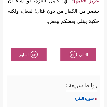
عزيزٌ حكيمٌ}
؛ أي: كامل العزة، لو شاء أن
ينتصر من الكفار من دون قتال؛ لفعلَ، ولكنه
حكيمٌ يبتلي بعضكم ببعض.
التالي
السابق
66
68
روابط سريعة :
سورة البقرة