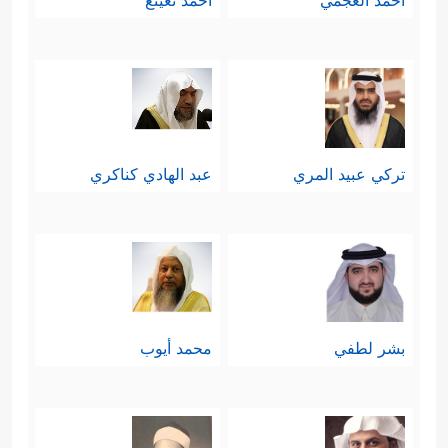
أحمد العجمي
أحمد نعينع
تركي عبيد المري
عبد الهادي كناكري
بشر لطفي
محمد أيوب