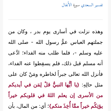
تفسير السعدي
سورة
الأنفال
وهذه نزلت في أسارى يوم بدر ، وكان من
جملتهم العباس عمُّ رسول الله - صلى الله
عليه وسلم -، فلما طلب منه الفداء؛ ادَّعى
أنه مسلم قبل ذلك، فلم يسقِطوا عنه الفداء،
فأنزل الله تعالى جبراً لخاطره ومَنْ كان على
مثل حالِهِ:
{يا أيُّها النبيُّ قلْ لِمَن في أيديكم
من الأسرى إن يعلم اللهُ في قلوبكم خيراً
يؤتِكُم خيراً ممَّا أُخِذَ منكم}
؛ أي: من المال، بأن