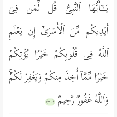
یَــٰۤـأَیُّهَا ٱلنَّبِیُّ قُل لِّمَن فِیۤ
أَیۡدِیكُم مِّنَ ٱلۡأَسۡرَىٰۤ إِن یَعۡلَمِ
ٱللَّهُ فِی قُلُوبِكُمۡ خَیۡرࣰا یُؤۡتِكُمۡ
خَیۡرࣰا مِّمَّاۤ أُخِذَ مِنكُمۡ وَیَغۡفِرۡ لَكُمۡۚ
وَٱللَّهُ غَفُورࣱ رَّحِیمࣱ
﴿٧٠﴾