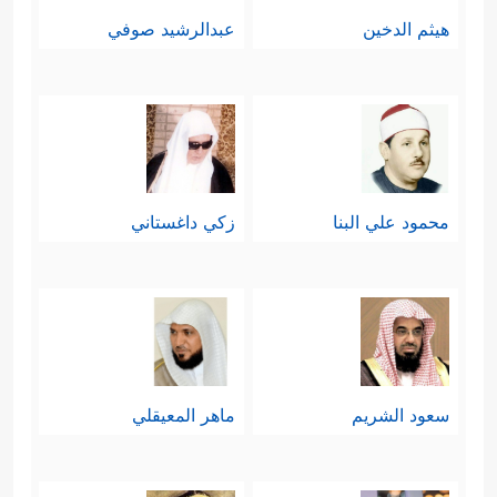
هيثم الدخين
عبدالرشيد صوفي
محمود علي البنا
زكي داغستاني
سعود الشريم
ماهر المعيقلي