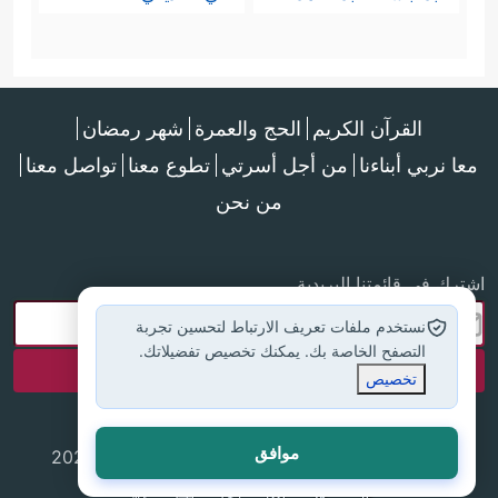
القرآن الكريم
الحج والعمرة
شهر رمضان
معا نربي أبناءنا
من أجل أسرتي
تطوع معنا
تواصل معنا
من نحن
اشترك في قائمتنا البريدية
نستخدم ملفات تعريف الارتباط لتحسين تجربة
التصفح الخاصة بك. يمكنك تخصيص تفضيلاتك.
تخصيص
موافق
جميع الحقوق محفوظة لموقع إسلام أون لاين © 2025