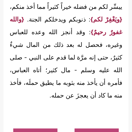
ييسِّر لكم من فضله خيراً كثيراً مما أخذ منكم،
{ويَغْفِرْ لكم}
: ذنوبكم ويدخلكم الجنة.
{والله
غفورٌ رحيمٌ}
: وقد أنجز الله وعده للعباس
وغيره، فحصل له بعد ذلك من المال شيءٌ
كثيرٌ، حتى إنه مرَّة لما قدم على النبي - صلى
الله عليه وسلم - مال كثير؛ أتاه العباس،
فأمره أن يأخذ منه بثوبه ما يطيق حملَه، فأخذ
منه ما كاد أن يعجزَ عن حمله.