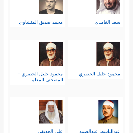
سعد الغامدي
محمد صديق المنشاوي
محمود خليل الحصري
محمود خليل الحصري -
المصحف المعلم
عبدالباسط عبدالصمد
علي الحذيفي