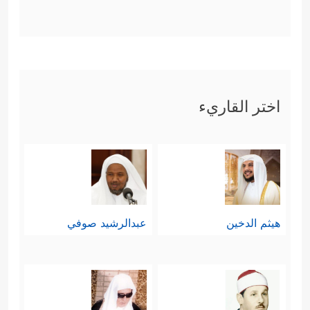
اختر القاريء
هيثم الدخين
عبدالرشيد صوفي