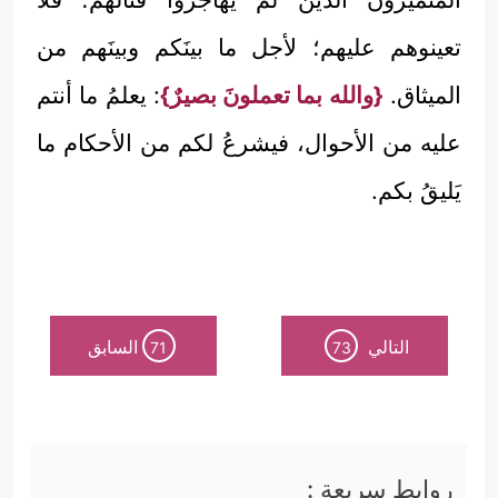
تعينوهم عليهم؛ لأجل ما بينَكم وبينَهم من
الميثاق.
{والله بما تعملونَ بصيرٌ}
: يعلمُ ما أنتم
عليه من الأحوال، فيشرعُ لكم من الأحكام ما
يَليقُ بكم.
التالي
السابق
71
73
روابط سريعة :