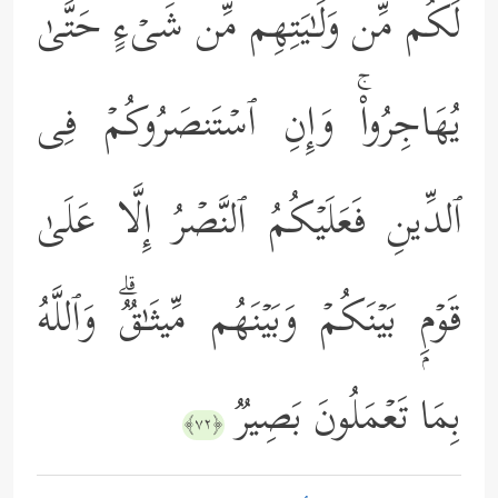
لَكُم مِّن وَلَـٰیَتِهِم مِّن شَیۡءٍ حَتَّىٰ
یُهَاجِرُواْۚ وَإِنِ ٱسۡتَنصَرُوكُمۡ فِی
ٱلدِّینِ فَعَلَیۡكُمُ ٱلنَّصۡرُ إِلَّا عَلَىٰ
قَوۡمِۭ بَیۡنَكُمۡ وَبَیۡنَهُم مِّیثَـٰقࣱۗ وَٱللَّهُ
بِمَا تَعۡمَلُونَ بَصِیرࣱ
﴿٧٢﴾