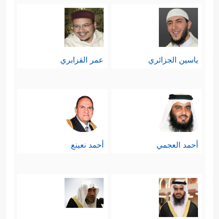
ياسين الجزائري
عمر القزابري
أحمد العجمي
أحمد نعينع