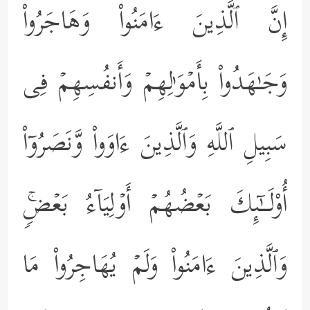
إِنَّ ٱلَّذِینَ ءَامَنُواْ وَهَاجَرُواْ
وَجَـٰهَدُواْ بِأَمۡوَ ٰ⁠لِهِمۡ وَأَنفُسِهِمۡ فِی
سَبِیلِ ٱللَّهِ وَٱلَّذِینَ ءَاوَواْ وَّنَصَرُوۤاْ
أُوْلَــٰۤىِٕكَ بَعۡضُهُمۡ أَوۡلِیَاۤءُ بَعۡضࣲۚ
وَٱلَّذِینَ ءَامَنُواْ وَلَمۡ یُهَاجِرُواْ مَا