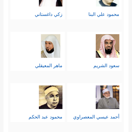
محمود علي البنا
زكي داغستاني
سعود الشريم
ماهر المعيقلي
أحمد عيسي المعصراوي
محمود عبد الحكم