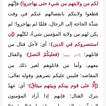
لكم من ولايتهم من شيء حتى يهاجروا}
فإنَّهم
قطعوا ولايتكم بانفصالهم عنكم في وقت
شدَّة الحاجة إلى الرجال، فلمَّا لم يهاجروا؛ لم
يكن لهم من ولاية المؤمنين شيءٌ، لكنَّهم
{إن
استنصروكم في الدين}
؛ أي: لأجل قتال من
قاتلهم؛
{فعليكُمُ النصرُ}
: والقتال
[لأجل دينهم]
معهم، وأما من قاتلوهم لغير ذلك من
المقاصد؛ فليس عليكم نصرهم. وقوله تعالى:
{إلَّا على قوم بينكم وبينَهم ميثاقٌ}
؛ أي: عهدٌ
بترك القتال؛ فإنهم إذا أراد المؤمنون
المتميِّزون الذين لم يهاجروا قتالهم؛ فلا