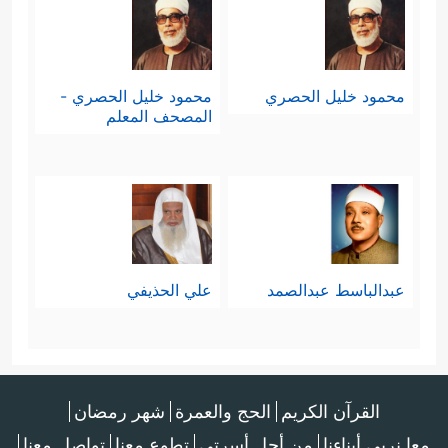
محمود خليل الحصري
محمود خليل الحصري -
المصحف المعلم
عبدالباسط عبدالصمد
علي الحذيفي
القرآن الكريم
الحج والعمرة
شهر رمضان
معا نربي أبناءنا
من أجل أسرتي
تطوع معنا
تواصل معنا