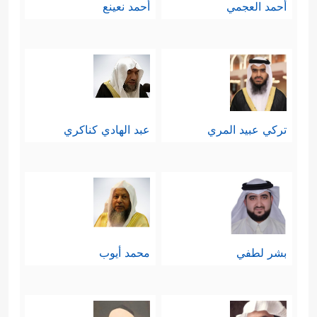
أحمد العجمي
أحمد نعينع
هؤلاء فالدعوة هي الأصل، وسلاحها
البيان والحوار والأخلاق والقدوة الحسنة
وليس السيوف والسِّنان، فالسيف ليس
وسيلةً للهداية، والذي يهتدي تحت حدِّ
تركي عبيد المري
عبد الهادي كناكري
السيف ما هو بمُهتدٍ على الحقيقة.
ثالثًا: إن رسالة المعركة كانت لإحقاق
﴿لِیُحِقَّ ٱلۡحَقَّ وَیُبۡطِلَ
الحقِّ وإبطال الباطل
ٱلۡبَـٰطِلَ وَلَوۡ كَرِهَ ٱلۡمُجۡرِمُونَ﴾
وهذا معنًى واسع
بشر لطفي
محمد أيوب
لم ينتبه له إلا القليل؛ فإحقاق الحقِّ غير
الحقِّ، وكذلك إبطال الباطل، فالحقُّ قبل