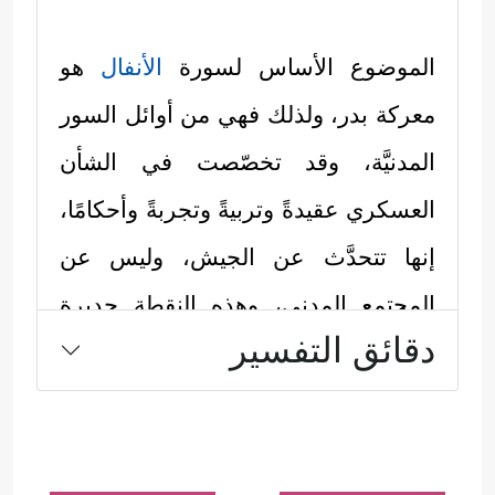
الموضوع الأساس لسورة
الأنفال
هو
معركة بدر، ولذلك فهي من أوائل السور
المدنيَّة، وقد تخصّصت في الشأن
العسكري عقيدةً وتربيةً وتجربةً وأحكامًا،
إنها تتحدَّث عن الجيش، وليس عن
المجتمع المدني، وهذه النقطة جديرة
دقائق التفسير
بالملاحظة لكلِّ من يريد أن يفهم طبيعة
هذا الدين؛ لأن الخلط بين الفقه
العسكري والفقه المدني قد ولَّد
إشكالات كثيرة لدى الباحثين والمهتمِّين