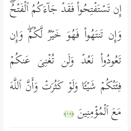
إِن تَسۡتَفۡتِحُواْ فَقَدۡ جَاۤءَكُمُ ٱلۡفَتۡحُۖ
وَإِن تَنتَهُواْ فَهُوَ خَیۡرࣱ لَّكُمۡۖ وَإِن
تَعُودُواْ نَعُدۡ وَلَن تُغۡنِیَ عَنكُمۡ
فِئَتُكُمۡ شَیۡـࣰٔا وَلَوۡ كَثُرَتۡ وَأَنَّ ٱللَّهَ
مَعَ ٱلۡمُؤۡمِنِینَ
﴿١٩﴾