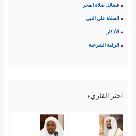
فضائل صلاة الفجر
یُوحِی رَبُّكَ إِلَى ٱلۡمَلَـٰۤىِٕكَةِ أَنِّی مَعَكُمۡ فَثَبِّتُواْ ٱلَّذِینَ
الصلاة على النبي
ءَامَنُواْۚ سَأُلۡقِی فِی قُلُوبِ ٱلَّذِینَ كَفَرُواْ ٱلرُّعۡبَ﴾
ومع
الأذكار
﴿إِذۡ
الملائكة كانت المؤيِّدات الأخرى
الرقية الشرعية
یُغَشِّیكُمُ ٱلنُّعَاسَ أَمَنَةࣰ مِّنۡهُ وَیُنَزِّلُ عَلَیۡكُم مِّنَ ٱلسَّمَاۤءِ
مَاۤءࣰ لِّیُطَهِّرَكُم بِهِۦ وَیُذۡهِبَ عَنكُمۡ رِجۡزَ ٱلشَّیۡطَـٰنِ
وَلِیَرۡبِطَ عَلَىٰ قُلُوبِكُمۡ وَیُثَبِّتَ بِهِ ٱلۡأَقۡدَامَ﴾
ثم بعد
اختر القاريء
كلِّ هذا يأتي التأكيد الربَّاني أن الله تبارك
وتعالى هو الذي قتل الكافرين وردَّ كيدهم
﴿فَلَمۡ تَقۡتُلُوهُمۡ وَلَـٰكِنَّ ٱللَّهَ قَتَلَهُمۡۚ وَمَا رَمَیۡتَ إِذۡ رَمَیۡتَ