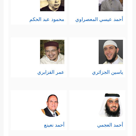
أَلَّفَ بَیۡنَهُمۡۚ﴾
الإيمان ونتيجةٌ له، وليس تأليفًا قدَرِيًّا
أحمد عيسي المعصراوي
محمود عبد الحكم
بالمعنى البعيد عن التكليف وتحمُّل
المسؤولية.
ثامنًا: وجوب التحريض على القتال؛
استعدادًا للمواجهة في حال حصولها أو
ياسين الجزائري
عمر القزابري
﴿یَــٰۤـأَیُّهَا ٱلنَّبِیُّ حَرِّضِ ٱلۡمُؤۡمِنِینَ عَلَى
توقُّعها
ٱلۡقِتَالِۚ﴾
وخطابُ النبي
ﷺ
خطابٌ لأمته
إلى قيام الساعة.
تاسعًا: حكم القتال إذا كان عدد
أحمد العجمي
أحمد نعينع
﴿إِن
المسلمين أقلَّ من عدد المشركين