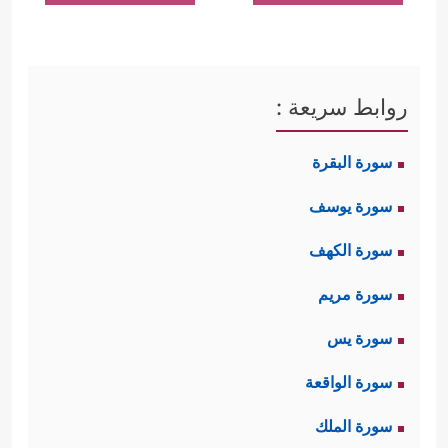
فَشَرِّدۡ بِهِم مَّنۡ خَلۡفَهُمۡ لَعَلَّهُمۡ یَذَّكَّرُونَ﴾
يلاحظ هنا
أن القرآن ذكر صفتَين لهؤلاء؛ تكرار
النقض، ووقوفهم في الميدان مع العدو،
روابط سريعة :
فهم بهاتين الصفتين يستحقون أشدَّ
سورة البقرة
العقاب، بحيث يكونون عبرةً لغيرهم من
سورة يوسف
المعاهدين.
سورة الكهف
ثانيًا: حكم العدوِّ المعاهد الذي بدَرَت منه
سورة مريم
علامات النقض دون تصريح، بحيث تكون
سورة يس
هناك خشية من نقضه للعهد في ساعة
سورة الواقعة
﴿وَإِمَّا تَخَافَنَّ مِن قَوۡمٍ خِیَانَةࣰ فَٱنۢبِذۡ إِلَیۡهِمۡ
الشدَّة
سورة الملك
عَلَىٰ سَوَاۤءٍۚ إِنَّ ٱللَّهَ لَا یُحِبُّ ٱلۡخَاۤىِٕنِینَ﴾
فالواجب