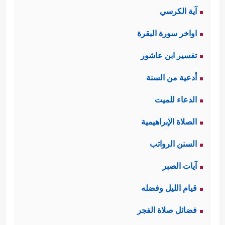
آية الكرسي
إعلامهم بإبطال العهد قبل البدء بقتالهم،
اواخر سورة البقرة
أو يُقدِّمون ما يزيل هذه الخشية وذاك
تفسير ابن عاشور
الشك.
أدعية من السنة
﴿۞
ثالثًا: حكم العدو الذي يطلب السلم
الدعاء للميت
وَإِن جَنَحُواْ لِلسَّلۡمِ فَٱجۡنَحۡ لَهَا وَتَوَكَّلۡ عَلَى ٱللَّهِۚ﴾
الصلاة الإبراهيمية
وهذا دليلٌ أن أصل العلاقة بين المؤمنين
السنن الرواتب
وغيرهم السلم والمعاملة الحسنة، وأن
آيات الصبر
القتال استثناءٌ من الأصل، ولا يُلجأ إلى
قيام الليل وفضله
الاستثناء إلا بشروطه.
فضائل صلاة الفجر
رابعًا: التنبيه إلى ضرورة الحيطة والحذر