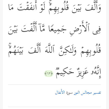
وَأَلَّفَ بَیۡنَ قُلُوبِهِمۡۚ لَوۡ أَنفَقۡتَ مَا
فِی ٱلۡأَرۡضِ جَمِیعࣰا مَّاۤ أَلَّفۡتَ بَیۡنَ
قُلُوبِهِمۡ وَلَـٰكِنَّ ٱللَّهَ أَلَّفَ بَیۡنَهُمۡۚ
إِنَّهُۥ عَزِیزٌ حَكِیمࣱ
﴿٦٣﴾
تفسير مجالس النور
سورة
الأنفال