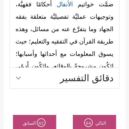
ضمَّت خواتيم
الأنفال
أحكامًا فقهيَّة،
وتوجيهات عمليَّة تفصيليَّة متعلقة بفقه
الجهاد وما يتفرَّع عنه من مسائل، وهذه
طريقة القرآن في التفقيه والتعليم؛ حيث
يسوق المعلومات مع أحداثها وأسبابها؛
لِتَكُون مشروحةً بالوقائع، ولِتَكُون أَدعَى
دقائق التفسير
لرسوخها واستذكارها:
أولًا: حكم العدو المعاهد إذا نقض عهده
﴿ٱلَّذِینَ عَـٰهَدتَّ مِنۡهُمۡ ثُمَّ یَنقُضُونَ عَهۡدَهُمۡ فِی كُلِّ
مَرَّةࣲ وَهُمۡ لَا یَتَّقُونَ
﴿٥٦﴾
فَإِمَّا تَثۡقَفَنَّهُمۡ فِی ٱلۡحَرۡبِ
التالي
السابق
62
64