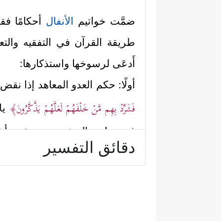
ضمَّت خواتيم
الأنفال
أحكامًا فقه
طريقة القرآن في التفقيه والتعلي
أَدعَى لرسوخها واستذكارها:
أولًا: حكم العدو المعاهد إذا نق
فَشَرِّدۡ بِهِم مَّنۡ خَلۡفَهُمۡ لَعَلَّهُمۡ یَذَّكَّرُونَ﴾
يل
فهم بهاتين الصفتين يستحقون أشد
دقائق التفسير
ثانيًا: حكم العدوِّ المعاهد ال
﴿وَإِمَّا تَخَافَنَّ مِن قَوۡمٍ خِیَانَةࣰ فَٱنۢبِذۡ
الشدَّة
أو يُقدِّمون ما يزيل هذه الخشية
ثالثًا: حكم العدو الذي يطلب الس