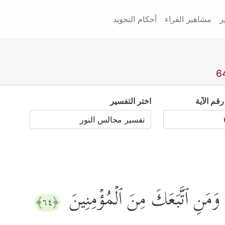
ر
مشاهير القراء
أحكام التجويد
رقم الآية
اختر التفسير
َّهُ وَمَنِ ٱتَّبَعَكَ مِنَ ٱلۡمُؤۡمِنِینَ
﴿٦٤﴾