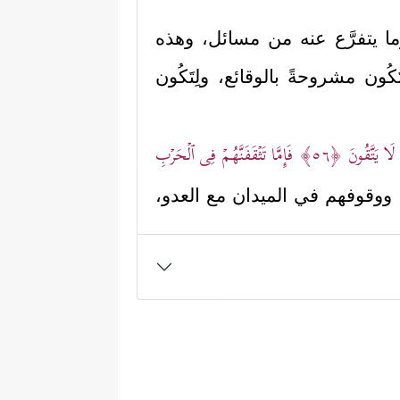
 وما يتفرَّع عنه من مسائل، وهذه
ون مشروحةً بالوقائع، ولِتَكُون
َا یَتَّقُونَ
﴿٥٦﴾
فَإِمَّا تَثۡقَفَنَّهُمۡ فِی ٱلۡحَرۡبِ
 ووقوفهم في الميدان مع العدو،
اك خشية من نقضه للعهد في ساعة
إبطال العهد قبل البدء بقتالهم،
لٌ أن أصل العلاقة بين المؤمنين