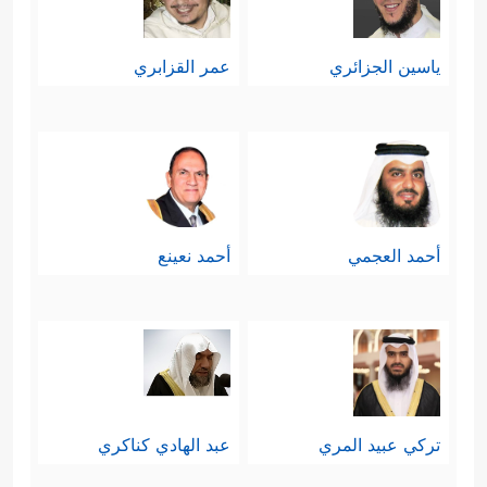
ياسين الجزائري
عمر القزابري
أحمد العجمي
أحمد نعينع
تركي عبيد المري
عبد الهادي كناكري