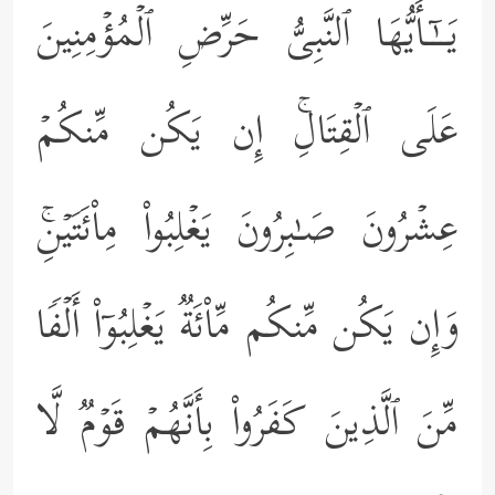
یَــٰۤـأَیُّهَا ٱلنَّبِیُّ حَرِّضِ ٱلۡمُؤۡمِنِینَ
عَلَى ٱلۡقِتَالِۚ إِن یَكُن مِّنكُمۡ
عِشۡرُونَ صَـٰبِرُونَ یَغۡلِبُواْ مِاْئَتَیۡنِۚ
وَإِن یَكُن مِّنكُم مِّاْئَةࣱ یَغۡلِبُوۤاْ أَلۡفࣰا
مِّنَ ٱلَّذِینَ كَفَرُواْ بِأَنَّهُمۡ قَوۡمࣱ لَّا