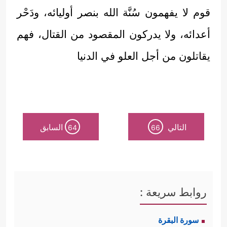
قوم لا يفهمون سُنَّة الله بنصر أوليائه، ودَحْر
أعدائه، ولا يدركون المقصود من القتال، فهم
يقاتلون من أجل العلو في الدنيا
التالي
السابق
64
66
روابط سريعة :
سورة البقرة