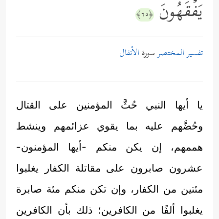
یَفۡقَهُونَ
﴿٦٥﴾
تفسير المختصر
سورة
الأنفال
يا أيها النبي حُثَّ المؤمنين على القتال
وحُضَّهم عليه بما يقوي عزائمهم وينشط
هممهم، إن يكن منكم -أيها المؤمنون-
عشرون صابرون على مقاتلة الكفار يغلبوا
مئتين من الكفار، وإن تكن منكم مئة صابرة
يغلبوا ألفًا من الكافرين؛ ذلك بأن الكافرين