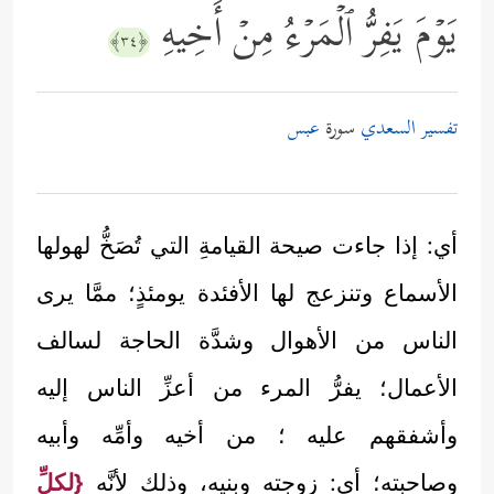
یَوۡمَ یَفِرُّ ٱلۡمَرۡءُ مِنۡ أَخِیهِ
﴿٣٤﴾
تفسير السعدي
سورة
عبس
أي: إذا جاءت صيحة القيامةِ التي تُصَخُّ لهولها
الأسماع وتنزعج لها الأفئدة يومئذٍ؛ ممَّا يرى
الناس من الأهوال وشدَّة الحاجة لسالف
الأعمال؛ يفرُّ المرء من أعزِّ الناس إليه
وأشفقهم عليه ؛ من أخيه وأمِّه وأبيه
وصاحبته؛ أي: زوجته وبنيه، وذلك لأنَّه
{لكلِّ