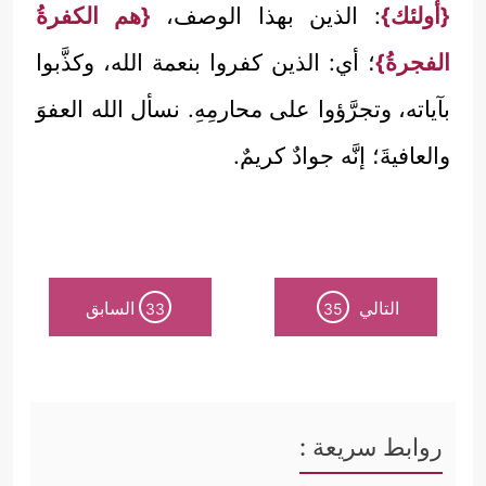
{أولئك}
: الذين بهذا الوصف،
{هم الكفرةُ
الفجرةُ}
؛ أي: الذين كفروا بنعمة الله، وكذَّبوا
بآياته، وتجرَّؤوا على محارمِهِ. نسأل الله العفوَ
والعافيةَ؛ إنَّه جوادٌ كريمٌ.
التالي
السابق
33
35
روابط سريعة :