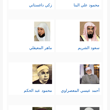
محمود علي البنا
زكي داغستاني
سعود الشريم
ماهر المعيقلي
أحمد عيسي المعصراوي
محمود عبد الحكم