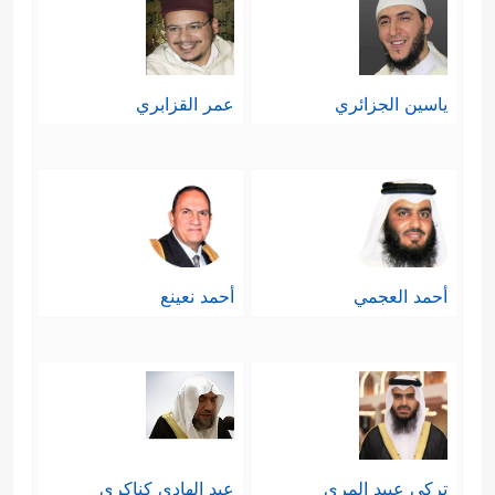
ياسين الجزائري
عمر القزابري
أحمد العجمي
أحمد نعينع
تركي عبيد المري
عبد الهادي كناكري