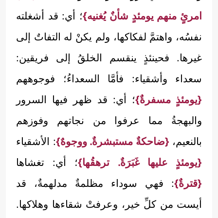
امرئٍ منهم يومئدٍ شأنٌ يُغنيه}
؛ أي: قد أشغلته
نفسُه، واهتمَّ لفكاكها، ولم يكنْ له التفاتٌ إلى
غيرها. فحينئذٍ ينقسم الخلقُ إلى فريقين:
سعداء وأشقياء: فأمَّا السعداءُ؛ فوجوههم
{يومئذٍ مسفرةٌ}
؛ أي: قد ظهر فيها السرور
والبهجةُ مما عرفوا من نجاتهم وفوزهم
بالنعيم،
{ضاحكةٌ مستبشرةٌ. ووجوهٌ}
: الأشقياء
{يومئذٍ عليها غَبَرَةٌ. ترهقُها}
؛ أي: تغشاها
{قترةٌ}
: فهي سوداء مظلمةٌ مدلهمةٌ، قد
أيست من كلِّ خير، وعرفتْ شقاءها وهلاكها.