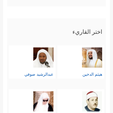
اختر القاريء
هيثم الدخين
عبدالرشيد صوفي