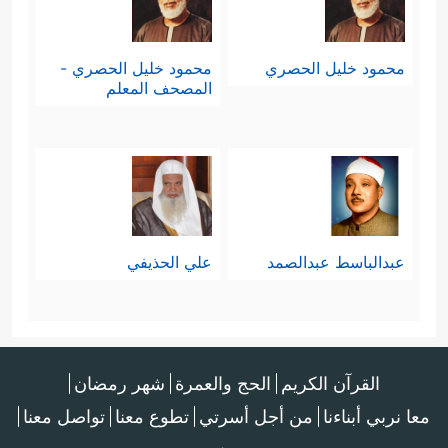
محمود خليل الحصري
محمود خليل الحصري -
المصحف المعلم
عبدالباسط عبدالصمد
علي الحذيفي
القرآن الكريم
الحج والعمرة
شهر رمضان
معا نربي أبناءنا
من أجل أسرتي
تطوع معنا
تواصل معنا