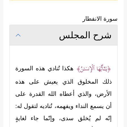
سورة الانفطار
شرح المجلس
﴿یَــٰۤـأَیُّهَا ٱلۡإِنسَـٰنُ﴾
هكذا تُنادي هذه السورة
ذلك المخلوق الذي يعيش على هذه
الأرض، والذي أعطاه الله القدرة على
أن يسمع النداء ويفهمه، تُناديه لتقول له:
إنّه لم يُخلق سدى، وإنّما جاء لغايةٍ