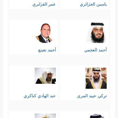
ياسين الجزائري
عمر القزابري
أحمد العجمي
أحمد نعينع
تركي عبيد المري
عبد الهادي كناكري