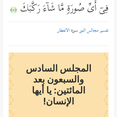
فِیۤ أَیِّ صُورَةࣲ مَّا شَاۤءَ رَكَّبَكَ
﴿٨﴾
تفسير مجالس النور
سورة
الانفطار
المجلس السادس
والسبعون بعد
المائتين: يا أيها
الإنسان!