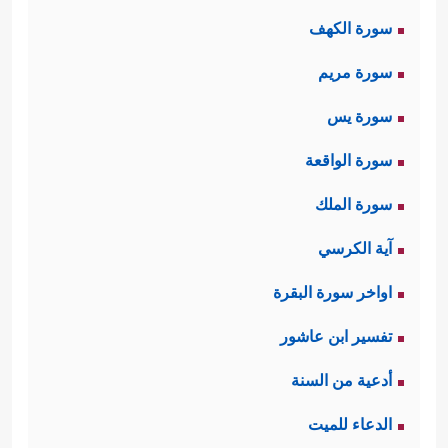
ثانيًا: ثم يأتي جواب الشرط ليضَعَ
سورة الكهف
الإنسان أمام مسؤوليَّته الكاملة؛ لتؤكِّد له
سورة مريم
أن كلَّ عملٍ يعمله هنا سيلقاه هناك
سورة يس
﴿عَلِمَتۡ نَفۡسࣱ مَّا قَدَّمَتۡ وَأَخَّرَتۡ﴾
.
سورة الواقعة
ثالثًا: ثم تُنادي السورة هذا الإنسان أن
سورة الملك
ينتبه لنفسه، وأن يُفكِّر في وجوده
آية الكرسي
ونشأته، والصورة التي خُلق عليها والتي
اواخر سورة البقرة
تتناسب مع دوره المطلوب على هذه
تفسير ابن عاشور
﴿یَــٰۤـأَیُّهَا ٱلۡإِنسَـٰنُ مَا غَرَّكَ بِرَبِّكَ ٱلۡكَرِیمِ
الأرض
أدعية من السنة
﴿٦﴾
ٱلَّذِی خَلَقَكَ فَسَوَّىٰكَ فَعَدَلَكَ
﴿٧﴾
فِیۤ أَیِّ
الدعاء للميت
.