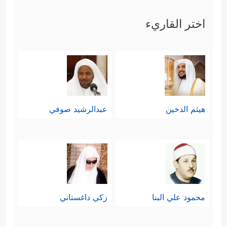
أَدۡرَىٰكَ مَا یَوۡمُ ٱلدِّینِ
﴿١٨﴾
یَوۡمَ لَا تَمۡلِكُ نَفۡسࣱ
اختر القاريء
لِّنَفۡسࣲ شَیۡـࣰٔاۖ وَٱلۡأَمۡرُ یَوۡمَىِٕذࣲ لِّلَّهِ﴾
.
هيثم الدخين
عبدالرشيد صوفي
محمود علي البنا
زكي داغستاني