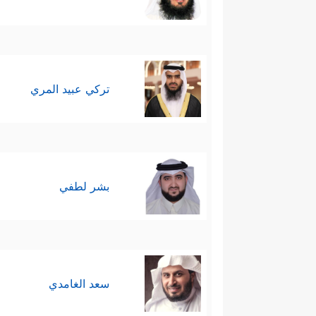
تركي عبيد المري
بشر لطفي
سعد الغامدي