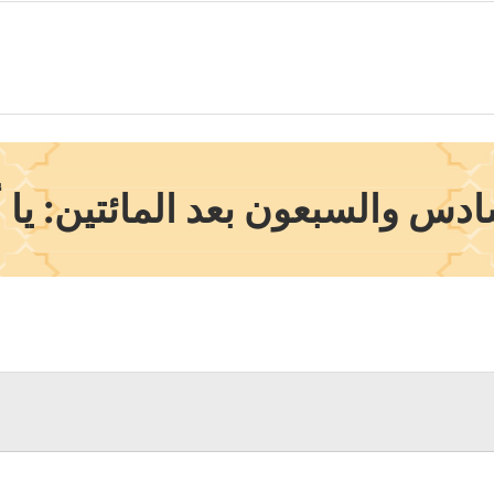
س والسبعون بعد المائتين: يا أي