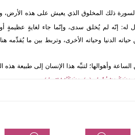
السورة ذلك المخلوق الذي يعيش على هذه الأرض، وا
ول له: إنّه لم يُخلق سدى، وإنّما جاء لغايةٍ عظيمةٍ
حياته الدنيا وحياته الأخرى، وتربط بين ما يُقدِّمه ه
الساعة وأهوالها؛ لتنبِّه هذا الإنسان إلى طبيعة هذه ال
وَإِذَا ٱلۡبِحَارُ فُجِّرَتۡ
﴿٣﴾
وَإِذَا ٱلۡقُبُورُ بُعۡثِرَتۡ﴾
.
 الإنسان أمام مسؤوليَّته الكاملة؛ لتؤكِّد له أن كلَّ ع
إنسان أن ينتبه لنفسه، وأن يُفكِّر في وجوده ونشأته،