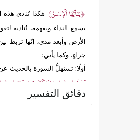
﴿یَــٰۤـأَیُّهَا ٱلۡإِنسَـٰنُ﴾
هكذا تُنادي هذه 
يسمع النداء ويفهمه، تُناديه لتق
الأرض وأبعد مدى، إنّها تربط بين 
جزاءٍ، وكما يأتي:
أولًا: تستهلُّ السورة بالحديث عن 
ٱنفَطَرَتۡ
﴿١﴾
وَإِذَا ٱلۡكَوَاكِبُ ٱنتَثَرَتۡ
﴿٢﴾
دقائق التفسير
ثانيًا: ثم يأتي جواب الشرط ليضَعَ
نَفۡسࣱ مَّا قَدَّمَتۡ وَأَخَّرَتۡ﴾
.
ثالثًا: ثم تُنادي السورة هذا ال