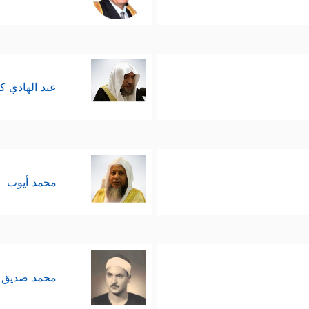
عبد الهادي ك
محمد أيوب
محمد صديق 