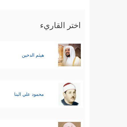
اختر القاريء
هيثم الدخين
محمود علي البنا