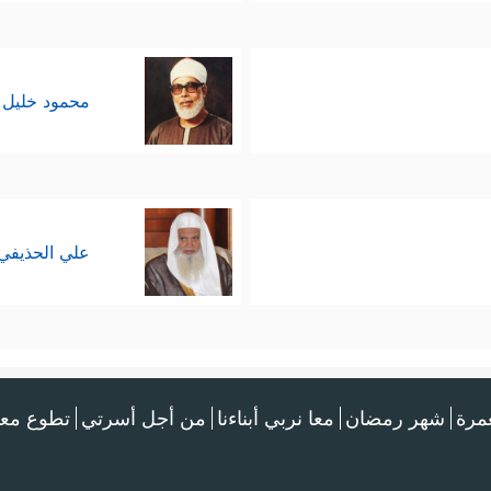
محمود خليل 
علي الحذيفي
عمرة
شهر رمضان
معا نربي أبناءنا
من أجل أسرتي
تطوع معن