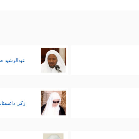
عبدالرشيد 
زكي داغستان