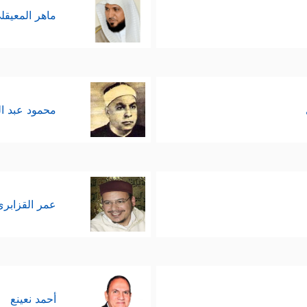
ماهر المعيقل
محمود عبد ا
عمر القزابري
أحمد نعينع