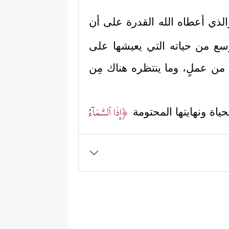
لذي أعطاه الله القدرة على أن
 أوسع من حياته التي يعيشها على
نا من عملٍ، وما ينتظره هناك مِن
﴿إِذَا ٱلسَّمَاۤءُ
حياة ونهايتها المحتومة
﴿عَلِمَتۡ
ملٍ يعمله هنا سيلقاه هناك
 والصورة التي خُلق عليها والتي