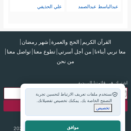
عبدالباسط عبدالصمد
علي الحذيفي
القرآن الكريم
الحج والعمرة
شهر رمضان
معا نربي أبناءنا
من أجل أسرتي
تطوع معنا
تواصل معنا
من نحن
اشترك في قائمتنا البريدية
نستخدم ملفات تعريف الارتباط لتحسين تجربة
التصفح الخاصة بك. يمكنك تخصيص تفضيلاتك.
تخصيص
موافق
جميع الحقوق محفوظة لموقع إسلام أون لاين © 2025