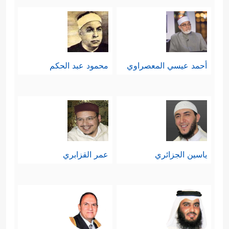
أحمد عيسي المعصراوي
محمود عبد الحكم
ياسين الجزائري
عمر القزابري