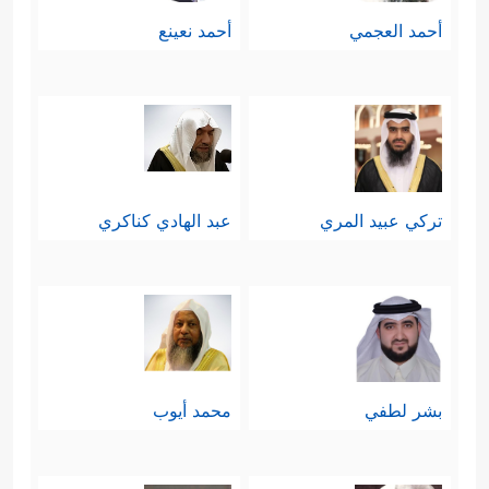
أحمد العجمي
أحمد نعينع
تركي عبيد المري
عبد الهادي كناكري
بشر لطفي
محمد أيوب