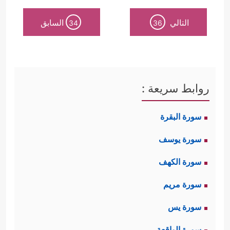
التالي
السابق
34
36
روابط سريعة :
سورة البقرة
سورة يوسف
سورة الكهف
سورة مريم
سورة يس
سورة الواقعة