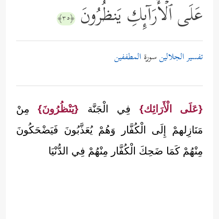
عَلَى ٱلۡأَرَاۤىِٕكِ یَنظُرُونَ
﴿٣٥﴾
تفسير الجلالين
سورة
المطففين
{عَلَى الْأَرَائِك}
فِي الْجَنَّة
{يَنْظُرُونَ}
مِنْ
مَنَازِلهمْ إِلَى الْكُفَّار وَهُمْ يُعَذَّبُونَ فَيَضْحَكُونَ
مِنْهُمْ كَمَا ضَحِكَ الْكُفَّار مِنْهُمْ فِي الدُّنْيَا