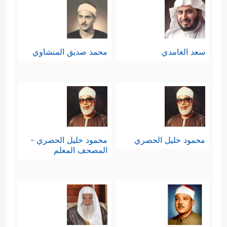
سعد الغامدي
محمد صديق المنشاوي
محمود خليل الحصري
محمود خليل الحصري -
المصحف المعلم