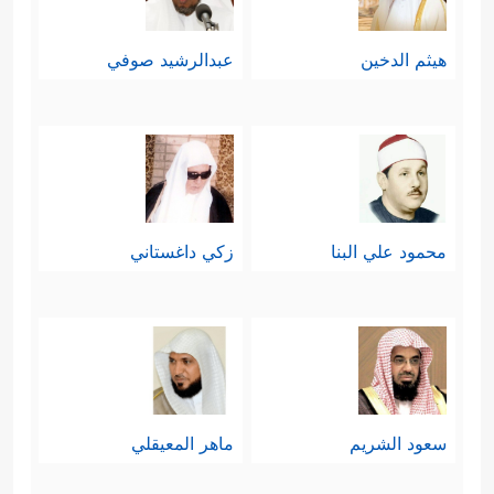
هيثم الدخين
عبدالرشيد صوفي
محمود علي البنا
زكي داغستاني
سعود الشريم
ماهر المعيقلي