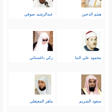
هيثم الدخين
عبدالرشيد صوفي
محمود علي البنا
زكي داغستاني
سعود الشريم
ماهر المعيقلي