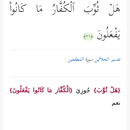
هَلۡ ثُوِّبَ ٱلۡكُفَّارُ مَا كَانُواْ
یَفۡعَلُونَ
﴿٣٦﴾
تفسير الجلالين
سورة
المطففين
{هَلْ ثُوِّبَ}
جُوزِيَ
{الْكُفَّار مَا كَانُوا يَفْعَلُونَ}
نعم