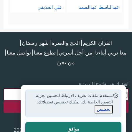
عبدالباسط عبدالصمد
علي الحذيفي
القرآن الكريم
الحج والعمرة
شهر رمضان
معا نربي أبناءنا
من أجل أسرتي
تطوع معنا
تواصل معنا
من نحن
اشترك في قائمتنا البريدية
نستخدم ملفات تعريف الارتباط لتحسين تجربة
التصفح الخاصة بك. يمكنك تخصيص تفضيلاتك.
تخصيص
موافق
جميع الحقوق محفوظة لموقع إسلام أون لاين © 2025