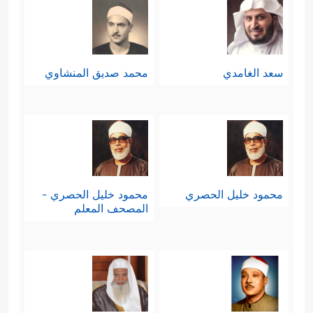
سعد الغامدي
محمد صديق المنشاوي
محمود خليل الحصري
محمود خليل الحصري -
المصحف المعلم