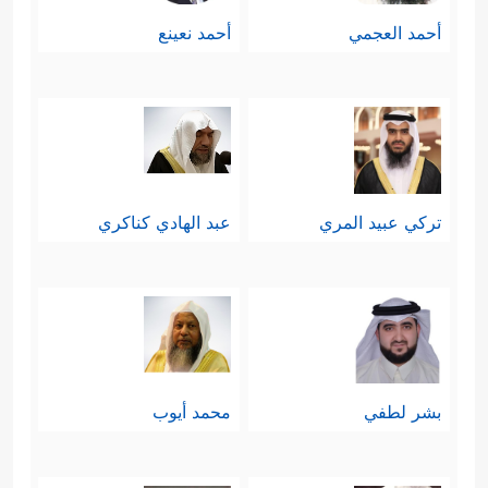
أحمد العجمي
أحمد نعينع
تركي عبيد المري
عبد الهادي كناكري
بشر لطفي
محمد أيوب