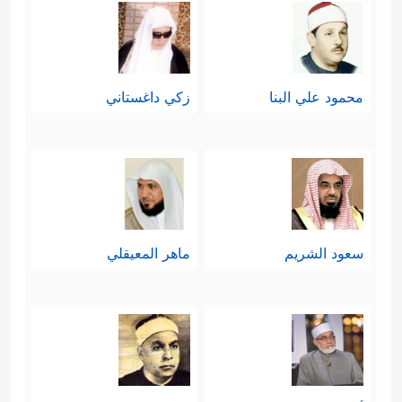
محمود علي البنا
زكي داغستاني
سعود الشريم
ماهر المعيقلي