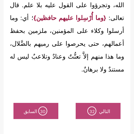
الله، وتجرؤوا على القول عليه بلا علم. قال
تعالى:
{وما أُرْسِلوا عليهم حافظين}
؛ أي: وما
أرسلوا وكلاء على المؤمنين، ملزمين بحفظ
أعمالهم، حتى يحرصوا على رميهم بالضَّلال،
وما هذا منهم إلاَّ تعنُّتٌ وعنادٌ وتلاعبٌ ليس له
مستندٌ ولا برهانٌ.
التالي
السابق
30
32