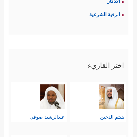
الأذكار
الرقية الشرعية
اختر القاريء
هيثم الدخين
عبدالرشيد صوفي