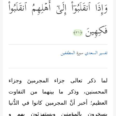
وَإِذَا ٱنقَلَبُوۤاْ إِلَىٰۤ أَهۡلِهِمُ ٱنقَلَبُواْ
فَكِهِینَ
﴿٣١﴾
تفسير السعدي
سورة
المطففين
لما ذكر تعالى جزاء المجرمينَ وجزاء
المحسنين، وذكر ما بينهما من التفاوت
العظيم؛ أخبر أنَّ المجرمين كانوا في الدُّنيا
يسخرون بالمؤمنين ويستهزِئون بهم و