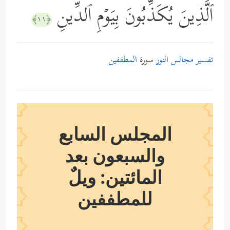
ٱلَّذِینَ یُكَذِّبُونَ بِیَوۡمِ ٱلدِّینِ
﴿١١﴾
تفسير مجالس النور
سورة
المطففين
المجلس السابع
والسبعون بعد
المائتين: ويلٌ
للمطففين