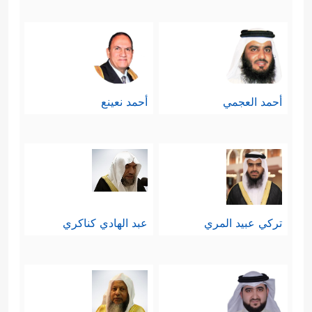
أحمد العجمي
أحمد نعينع
تركي عبيد المري
عبد الهادي كناكري