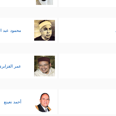
محمود عبد ا
عمر القزابري
أحمد نعينع