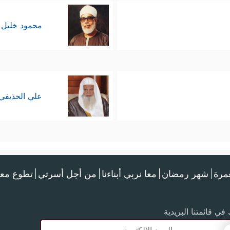
محمود خليل 
علي الحذيفي
عمرة
شهر رمضان
معا نربي أبناءنا
من أجل أسرتي
تطوع معن
في قائمتنا البريدية