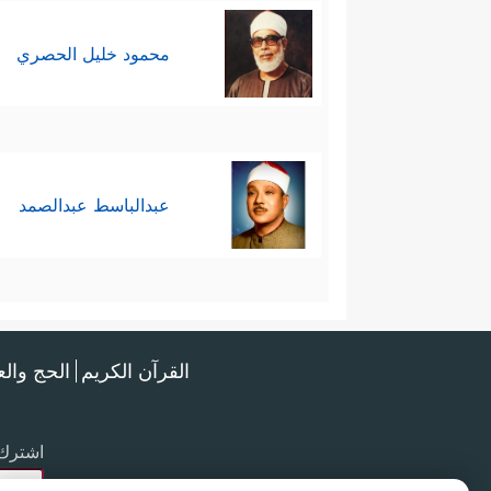
محمود خليل الحصري
عبدالباسط عبدالصمد
القرآن الكريم
الحج وال
اشترك 