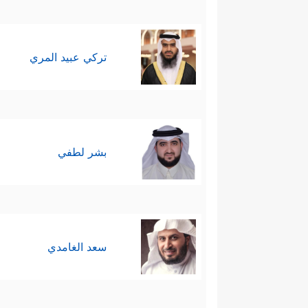
تركي عبيد المري
بشر لطفي
سعد الغامدي