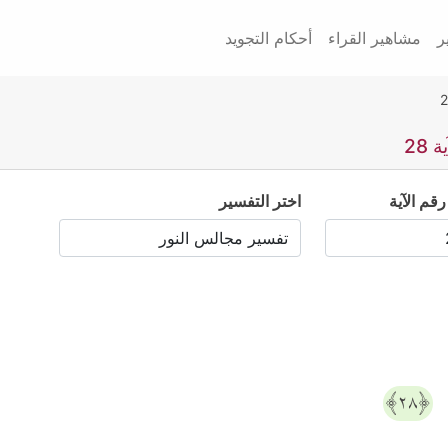
ر
مشاهير القراء
أحكام التجويد
28
رقم الآية
اختر التفسير
﴿٢٨﴾