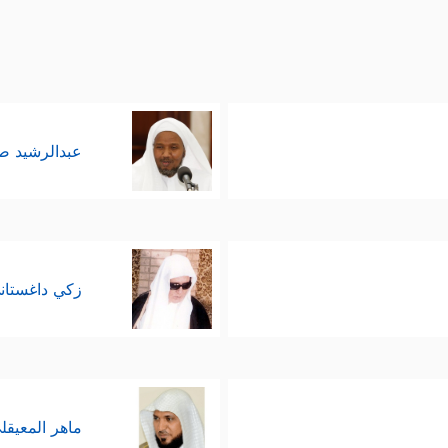
عبدالرشيد 
زكي داغستان
ماهر المعيقل