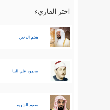
اختر القاريء
هيثم الدخين
محمود علي البنا
سعود الشريم