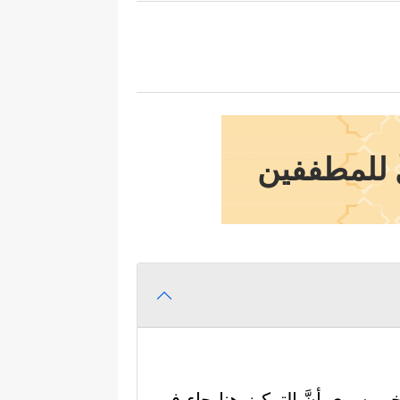
ٌ للمطففين
 سوى أنَّ التركيز هنا جاء في