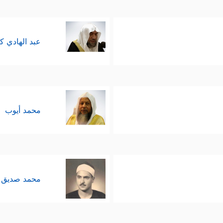
عبد الهادي ك
محمد أيوب
محمد صديق 