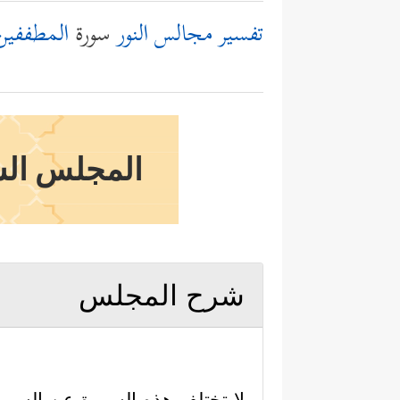
تفسير مجالس النور
سورة
المطففين
المجلس السا
شرح المجلس
لا تختلف هذه السورة عن السور 