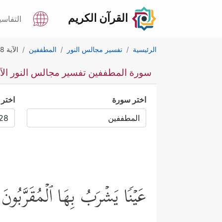
القرآن الكريم
التفاسي
الرئيسية
تفسير مجالس النور
المطففين
الآية 28
سورة المطففين تفسير مجالس النور الآية 
اختر سورة
اختر 
عَیۡنࣰا یَشۡرَبُ بِهَا ٱلۡمُقَرَّبُونَ