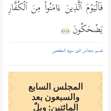
فَٱلۡیَوۡمَ ٱلَّذِینَ ءَامَنُواْ مِنَ ٱلۡكُفَّارِ
یَضۡحَكُونَ
﴿٣٤﴾
تفسير مجالس النور
سورة
المطففين
المجلس السابع
والسبعون بعد
المائتين: ويلٌ