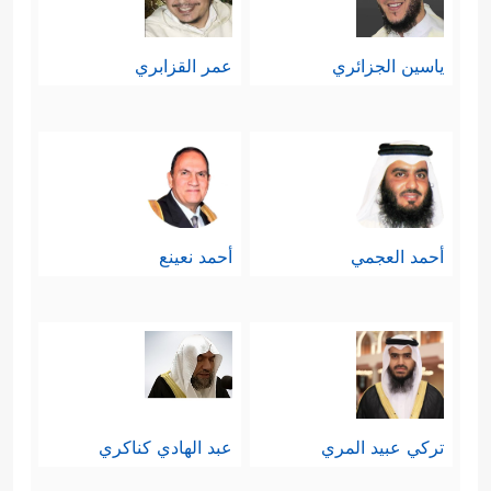
﴿٣٤﴾
عَلَى ٱلۡأَرَاۤىِٕكِ یَنظُرُونَ
﴿٣٥﴾
هَلۡ ثُوِّبَ
ياسين الجزائري
عمر القزابري
ٱلۡكُفَّارُ مَا كَانُواْ یَفۡعَلُونَ﴾
.
أحمد العجمي
أحمد نعينع
تركي عبيد المري
عبد الهادي كناكري