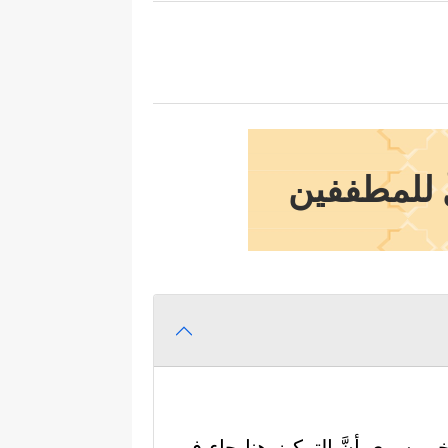
ٌ للمطففين
 سوى أنَّ التركيز هنا جاء في