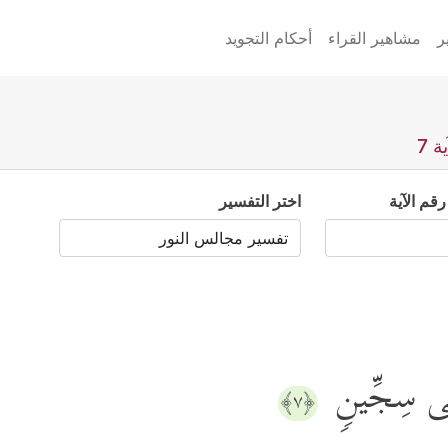
ر
مشاهير القراء
أحكام التجويد
 7
رقم الآية
اختر التفسير
لَفِی سِجِّینࣲ
﴿٧﴾