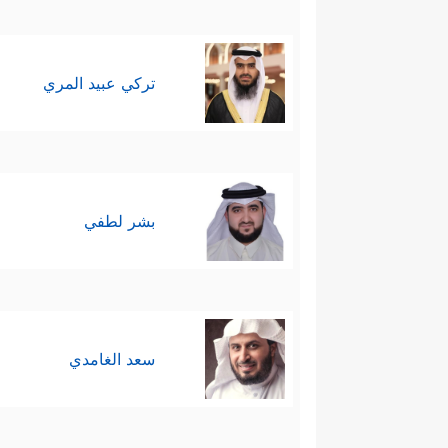
تركي عبيد المري
بشر لطفي
سعد الغامدي