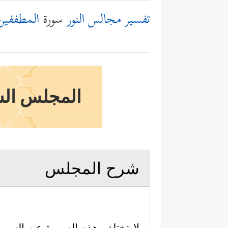
تفسير مجالس النور
سورة
المطففين
المجلس السا
شرح المجلس
لا تختلف هذه السورة عن السور 