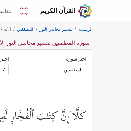
القرآن الكريم
التفاسي
الرئيسية
تفسير مجالس النور
المطففين
الآية 7
سورة المطففين تفسير مجالس النور الآية
اختر سورة
اختر 
كَلَّاۤ إِنَّ كِتَـٰبَ ٱلۡفُجَّارِ 