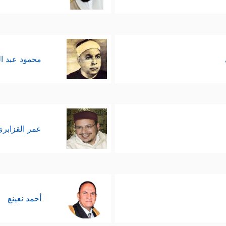
محمود عبد ا
عمر القزابري
أحمد نعينع