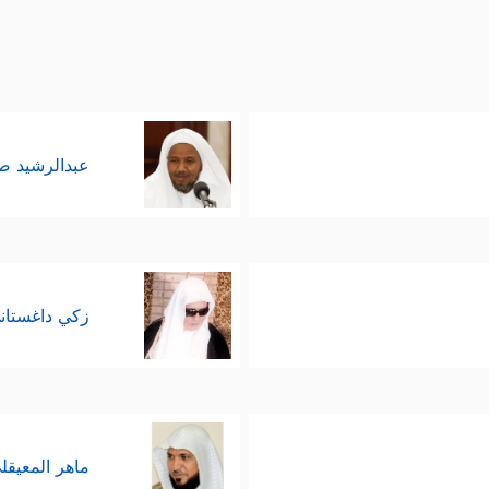
عبدالرشيد 
زكي داغستان
ماهر المعيقل