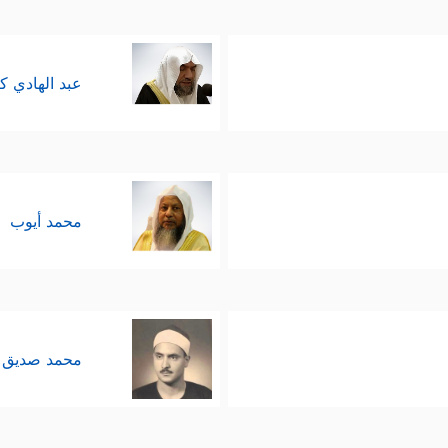
عبد الهادي ك
محمد أيوب
محمد صديق 