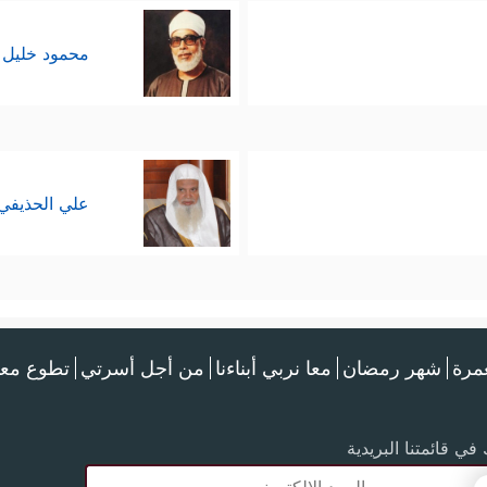
محمود خليل 
علي الحذيفي
عمرة
شهر رمضان
معا نربي أبناءنا
من أجل أسرتي
تطوع معن
في قائمتنا البريدية