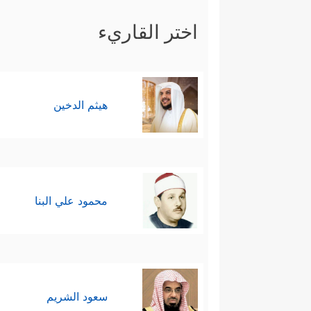
اختر القاريء
هيثم الدخين
محمود علي البنا
سعود الشريم