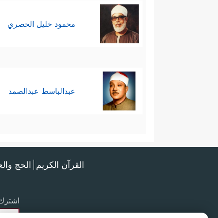
محمود خليل الحصري
عبدالباسط عبدالصمد
القرآن الكريم
الحج وال
اشترك 