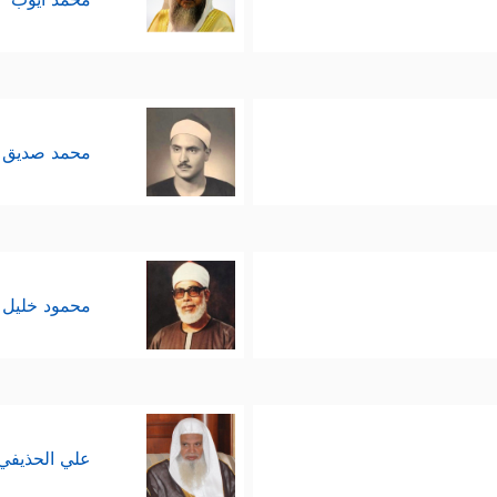
محمد صديق 
محمود خليل 
علي الحذيفي