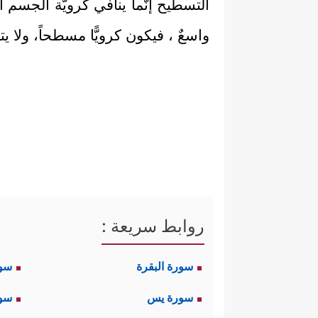
التسطيح إنَّما ينافي كرويَّة الجسم ا
واسعٌ ، فيكون كرويًّا مسطحاً، ولا 
روابط سريعة :
سورة البقرة
سو
سورة يس
سور