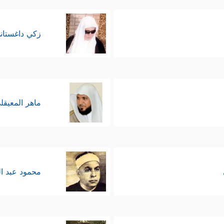
زكي داغستان
ماهر المعيقل
محمود عبد ا