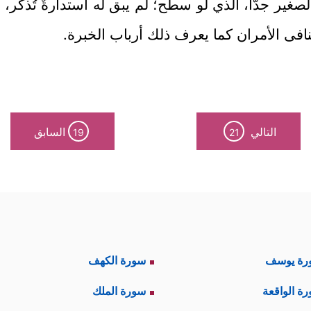
لصغير جدًّا، الذي لو سطح؛ لم يبق له استدارةٌ تُذْكَر، و
يتنافى الأمران كما يعرف ذلك أرباب الخبرة.
التالي
السابق
19
21
رة يوسف
سورة الكهف
ة الواقعة
سورة الملك