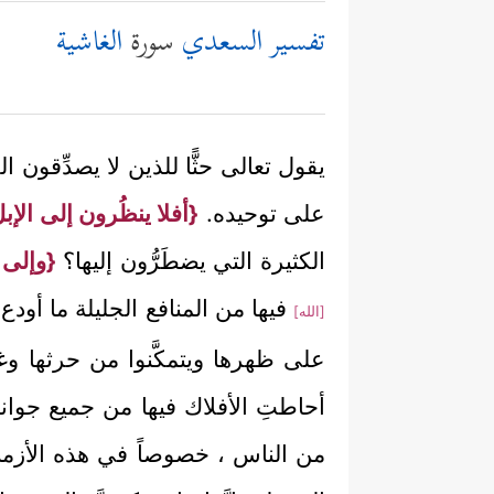
تفسير السعدي
سورة
الغاشية
يقول تعالى حثًّا للذين لا يصدِّقون 
على توحيده.
{أفلا ينظُرون إلى الإبل
الكثيرة التي يضطَرُّون إليها؟
{وإلى ا
فيها من المنافع الجليلة ما أودع
[الله]
على ظهرها ويتمكَّنوا من حرثها وغر
أحاطتِ الأفلاك فيها من جميع جوانب
من الناس ، خصوصاً في هذه الأزمنة،