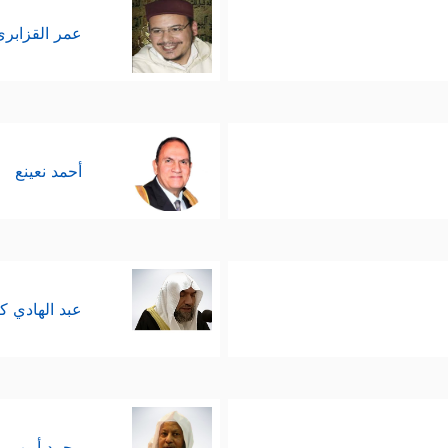
عمر القزابري
أحمد نعينع
عبد الهادي ك
محمد أيوب