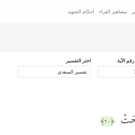
ر
مشاهير القراء
أحكام التجويد
رقم الآية
اختر التفسير
ِحَتۡ
﴿٢٠﴾