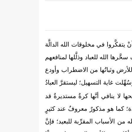
يتفكَّروا في مخلوقات الله الدالَّة
سخَّرها الله للعباد وذلَّلها لمنافعهم
 للأرض وثباتُها من الاضطراب وأودع
وسُهِّلت غاية التسهيل؛ ليستقرَّ العبادُ
لا ينافي أنَّها كرةٌ مستديرةٌ قد
؛ كما هو مذكورٌ معروفٌ عند كثيرٍ
 الأسباب المقرِّبة للبعيد؛ فإنَّ