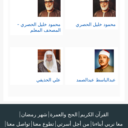
محمود خليل الحصري
محمود خليل الحصري -
المصحف المعلم
عبدالباسط عبدالصمد
علي الحذيفي
القرآن الكريم
الحج والعمرة
شهر رمضان
معا نربي أبناءنا
من أجل أسرتي
تطوع معنا
تواصل معنا