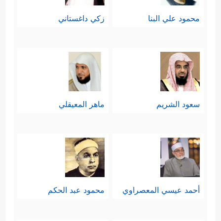
محمود علي البنا
زكي داغستاني
سعود الشريم
ماهر المعيقلي
أحمد عيسي المعصراوي
محمود عبد الحكم