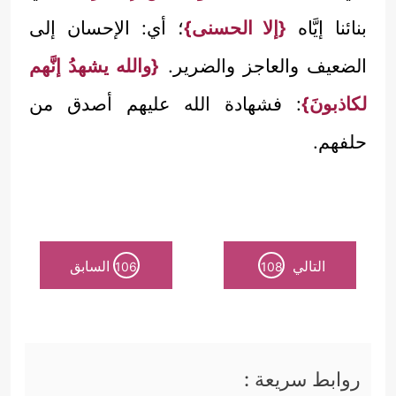
بنائنا إيَّاه
{إلا الحسنى}
؛ أي: الإحسان إلى
الضعيف والعاجز والضرير.
{والله يشهدُ إنَّهم
لكاذبونَ}
: فشهادة الله عليهم أصدق من
حلفهم.
التالي
السابق
106
108
روابط سريعة :