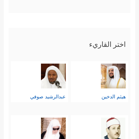
اختر القاريء
هيثم الدخين
عبدالرشيد صوفي