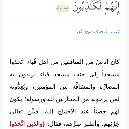
إِنَّهُمۡ لَكَـٰذِبُونَ
﴿١٠٧﴾
تفسير السعدي
سورة
التوبة
كان أناسٌ من المنافقين من أهل قُباء اتَّخذوا
مسجداً إلى جنب مسجد قباء يريدون به
المضارَّة والمشاقَّة بين المؤمنين، ويُعِدُّونه
لمن يرجونه من المحاربين لله ورسوله؛ يكون
لهم حصناً عند الاحتياج إليه، فبيَّن تعالى
خِزْيَهم، وأظهر سِرَّهم، فقال:
{والذين اتَّخذوا