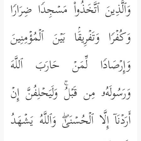
وَٱلَّذِینَ ٱتَّخَذُواْ مَسۡجِدࣰا ضِرَارࣰا
وَكُفۡرࣰا وَتَفۡرِیقَۢا بَیۡنَ ٱلۡمُؤۡمِنِینَ
وَإِرۡصَادࣰا لِّمَنۡ حَارَبَ ٱللَّهَ
وَرَسُولَهُۥ مِن قَبۡلُۚ وَلَیَحۡلِفُنَّ إِنۡ
أَرَدۡنَاۤ إِلَّا ٱلۡحُسۡنَىٰۖ وَٱللَّهُ یَشۡهَدُ