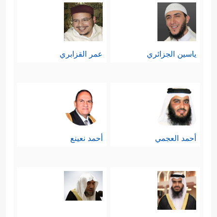
ياسين الجزائري
عمر القزابري
أحمد العجمي
أحمد نعينع