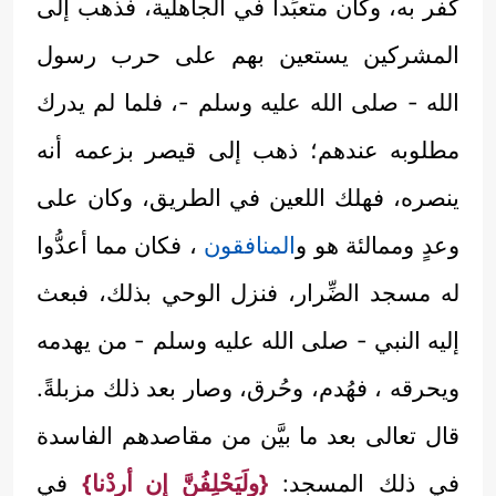
كفر به، وكان متعبِّداً في الجاهلية، فذهب إلى
المشركين يستعين بهم على حرب رسول
الله - صلى الله عليه وسلم -، فلما لم يدرك
مطلوبه عندهم؛ ذهب إلى قيصر بزعمه أنه
ينصره، فهلك اللعين في الطريق، وكان على
وعدٍ وممالئة هو و
المنافقون
، فكان مما أعدُّوا
له مسجد الضِّرار، فنزل الوحي بذلك، فبعث
إليه النبي - صلى الله عليه وسلم - من يهدمه
ويحرقه ، فهُدم، وحُرق، وصار بعد ذلك مزبلةً.
قال تعالى بعد ما بيَّن من مقاصدهم الفاسدة
في ذلك المسجد:
{ولَيَحْلِفُنَّ إن أردْنا}
في