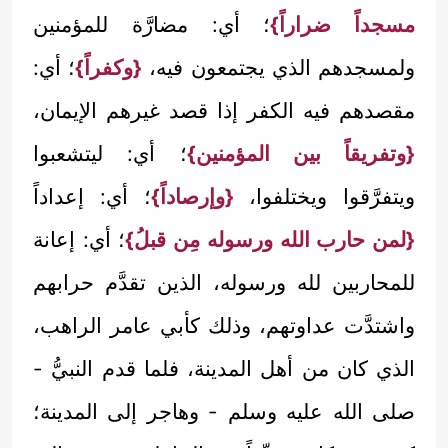
مسجداً ضراراً}
؛ أي: مضارَّة للمؤمنين
ولمسجدهم الذي يجتمعون فيه،
{وكفراً}
؛ أي:
مقصدهم فيه الكفر إذا قصد غيرهم الإيمان،
{وتفريقاً بين المؤمنين}
؛ أي: ليتشعبوا
ويتفرَّقوا ويختلفوا،
{وإرصاداً}
؛ أي: إعداداً
{لمن حارب الله ورسوله مِن قبلُ}
؛ أي: إعانة
للمحاربين لله ورسوله، الذين تقدَّم حرابهم
واشتدَّت عداوتهم، وذلك كأبي عامر الراهب،
الذي كان من أهل المدينة، فلما قدم النبيُّ -
صلى الله عليه وسلم - وهاجر إلى المدينة؛