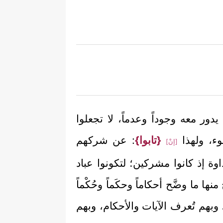
م يدور معه وجوداً وعدماً، لا تجعلوا
لسوء، ولهذا
{تابوا}
: عن شركهم
[إنْ]
داوة إذ كانوا مشركين؛ لتكونوا عباد
نها ما وضَّح أحكاماً وحكَماً وحُكْماً
 وبهم تُعرف الآيات والأحكام، وبهم