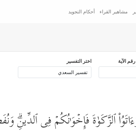
ر
مشاهير القراء
أحكام التجويد
رقم الآية
اختر التفسير
َءَاتَوُاْ ٱلزَّكَوٰةَ فَإِخۡوَ ٰ⁠نُكُمۡ فِی ٱلدِّینِۗ وَنُفَص