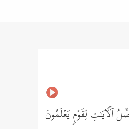
ِّلُ ٱلۡـَٔایَـٰتِ لِقَوۡمࣲ یَعۡلَمُونَ