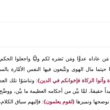
وا مَن عاداه عدوًّا ومَن نَصَره لكم وليًّا واجعلوا الحك
بهما حيثما مال الهوى وتتَّبعون فيها النفس الأمَّارة با
اة وآتوا الزكاة فإخوانكم في الدين}
: وتناسَوْا تلك الع
حقيقةً. لمَّا بيَّن من أحكامه العظيمة ما بيَّن، ووضَّح م
 نوضحها ونميزها
{لقوم يعلمون}
: فإليهم سياق الكلام،