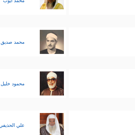
محمد أيوب
محمد صديق 
محمود خليل 
علي الحذيفي