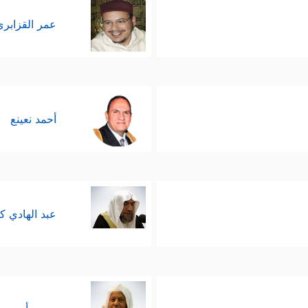
عمر القزابري
أحمد نعينع
عبد الهادي ك