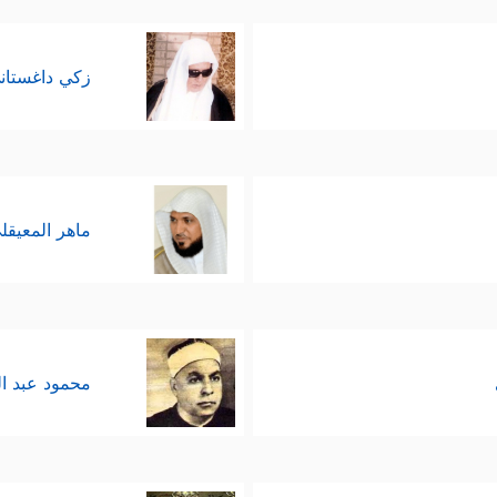
زكي داغستان
ماهر المعيقل
محمود عبد ا