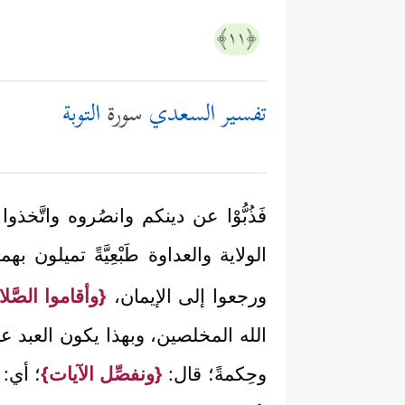
﴿١١﴾
تفسير السعدي
سورة
التوبة
فَذُبُّوْا عن دينكم وانصُروه واتَّخذ
الولاية والعداوة طَبْعِيَّةً تميلون 
ورجعوا إلى الإيمان،
{وأقاموا الصَّل
الله المخلصين، وبهذا يكون العبد عبداً 
وحِكمةً؛ قال:
{ونفصِّل الآيات}
؛ أي: