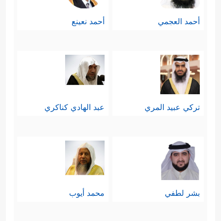
أحمد العجمي
أحمد نعينع
تركي عبيد المري
عبد الهادي كناكري
بشر لطفي
محمد أيوب