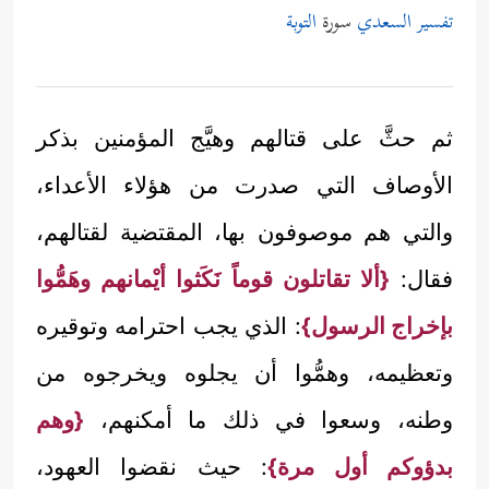
تفسير السعدي
سورة
التوبة
ثم حثَّ على قتالهم وهيَّج المؤمنين بذكر
الأوصاف التي صدرت من هؤلاء الأعداء،
والتي هم موصوفون بها، المقتضية لقتالهم،
فقال:
{ألا تقاتلون قوماً نَكَثوا أيْمانهم وهَمُّوا
بإخراج الرسول}
: الذي يجب احترامه وتوقيره
وتعظيمه، وهمُّوا أن يجلوه ويخرجوه من
وطنه، وسعوا في ذلك ما أمكنهم،
{وهم
بدؤوكم أول مرة}
: حيث نقضوا العهود،