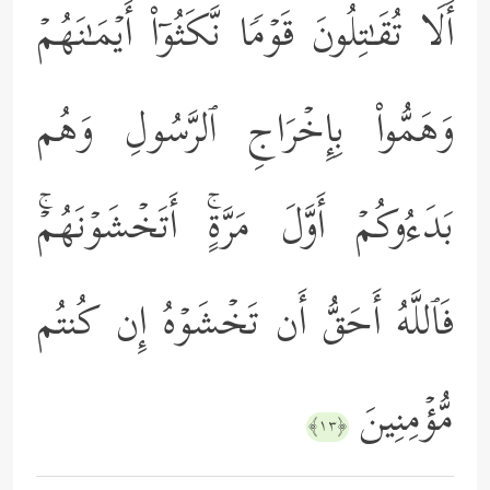
أَلَا تُقَـٰتِلُونَ قَوۡمࣰا نَّكَثُوۤاْ أَیۡمَـٰنَهُمۡ
وَهَمُّواْ بِإِخۡرَاجِ ٱلرَّسُولِ وَهُم
بَدَءُوكُمۡ أَوَّلَ مَرَّةٍۚ أَتَخۡشَوۡنَهُمۡۚ
فَٱللَّهُ أَحَقُّ أَن تَخۡشَوۡهُ إِن كُنتُم
مُّؤۡمِنِینَ
﴿١٣﴾