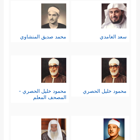
سعد الغامدي
محمد صديق المنشاوي
محمود خليل الحصري
محمود خليل الحصري -
المصحف المعلم