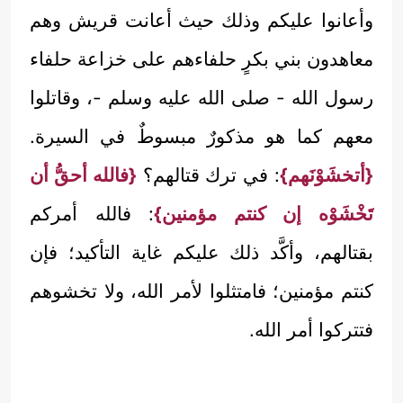
وأعانوا عليكم وذلك حيث أعانت قريش وهم
معاهدون بني بكرٍ حلفاءهم على خزاعة حلفاء
رسول الله - صلى الله عليه وسلم -، وقاتلوا
معهم كما هو مذكورٌ مبسوطٌ في السيرة.
{أتخشَوْنَهم}
: في ترك قتالهم؟
{فالله أحقُّ أن
تَخْشَوْه إن كنتم مؤمنين}
: فالله أمركم
بقتالهم، وأكَّد ذلك عليكم غاية التأكيد؛ فإن
كنتم مؤمنين؛ فامتثلوا لأمر الله، ولا تخشوهم
فتتركوا أمر الله.