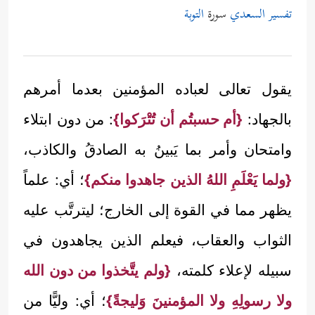
تفسير السعدي
سورة
التوبة
يقول تعالى لعباده المؤمنين بعدما أمرهم
بالجهاد:
{أم حسبتُم أن تُتْرَكوا}
: من دون ابتلاء
وامتحان وأمر بما يَبينُ به الصادقُ والكاذب،
{ولما يَعْلَمِ اللهُ الذين جاهدوا منكم}
؛ أي: علماً
يظهر مما في القوة إلى الخارج؛ ليترتَّب عليه
الثواب والعقاب، فيعلم الذين يجاهدون في
سبيله لإعلاء كلمته،
{ولم يتَّخذوا من دون الله
ولا رسولِهِ ولا المؤمنينَ وَليجةً}
؛ أي: وليًّا من