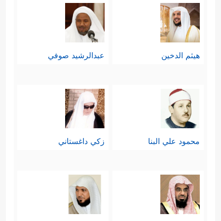
هيثم الدخين
عبدالرشيد صوفي
محمود علي البنا
زكي داغستاني