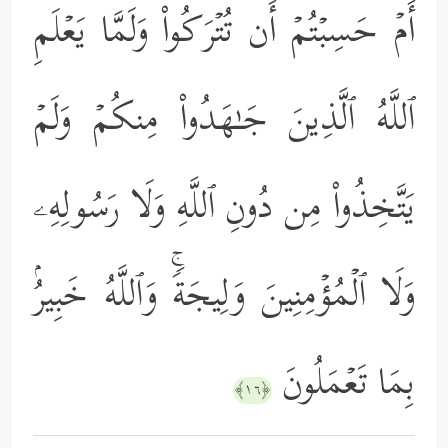
أَمۡ حَسِبۡتُمۡ أَن تُتۡرَكُواْ وَلَمَّا یَعۡلَمِ
ٱللَّهُ ٱلَّذِینَ جَـٰهَدُواْ مِنكُمۡ وَلَمۡ
یَتَّخِذُواْ مِن دُونِ ٱللَّهِ وَلَا رَسُولِهِۦ
وَلَا ٱلۡمُؤۡمِنِینَ وَلِیجَةࣰۚ وَٱللَّهُ خَبِیرُۢ
بِمَا تَعۡمَلُونَ
﴿١٦﴾