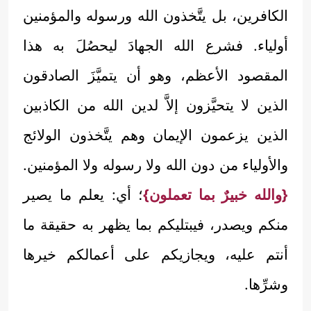
الكافرين، بل يتَّخذون الله ورسوله والمؤمنين
أولياء. فشرع الله الجهادَ ليحصُلَ به هذا
المقصود الأعظم، وهو أن يتميَّزَ الصادقون
الذين لا يتحيَّزون إلاَّ لدين الله من الكاذبين
الذين يزعمون الإيمان وهم يتَّخذون الولائج
والأولياء من دون الله ولا رسوله ولا المؤمنين.
{والله خبيرٌ بما تعملون}
؛ أي: يعلم ما يصير
منكم ويصدر، فيبتليكم بما يظهر به حقيقة ما
أنتم عليه، ويجازيكم على أعمالكم خيرها
وشرِّها.