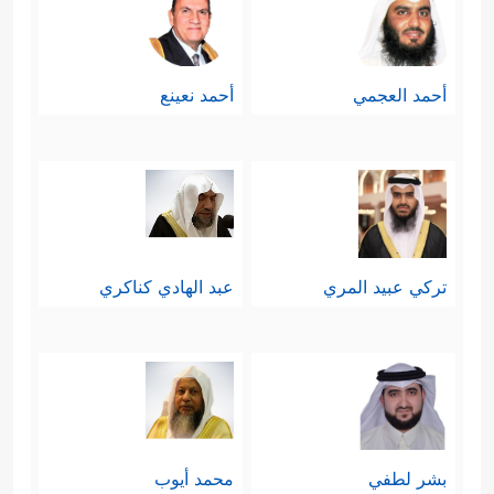
أحمد العجمي
أحمد نعينع
تركي عبيد المري
عبد الهادي كناكري
بشر لطفي
محمد أيوب