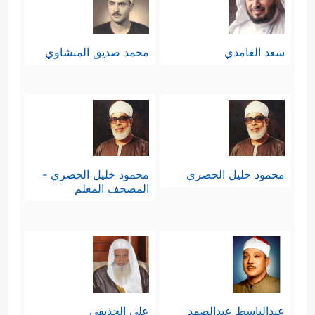
سعد الغامدي
محمد صديق المنشاوي
محمود خليل الحصري
محمود خليل الحصري -
المصحف المعلم
عبدالباسط عبدالصمد
علي الحذيفي