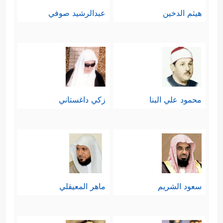
هيثم الدخين
عبدالرشيد صوفي
محمود علي البنا
زكي داغستاني
سعود الشريم
ماهر المعيقلي