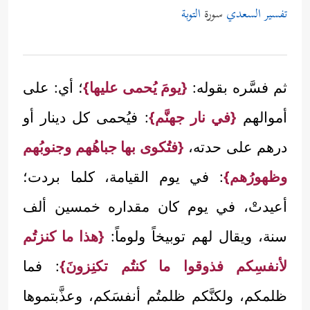
تفسير السعدي
سورة
التوبة
ثم فسَّره بقوله:
{يومَ يُحمى عليها}
؛ أي: على
أموالهم
{في نار جهنَّم}
: فيُحمى كل دينار أو
درهم على حدته،
{فتُكوى بها جباهُهم وجنوبُهم
وظهورُهم}
: في يوم القيامة، كلما بردت؛
أعيدتْ، في يوم كان مقداره خمسين ألف
سنة، ويقال لهم توبيخاً ولوماً:
{هذا ما كنزتُم
لأنفسِكم فذوقوا ما كنتُم تكنِزونَ}
: فما
ظلمكم، ولكنَّكم ظلمتُم أنفسَكم، وعذَّبتموها