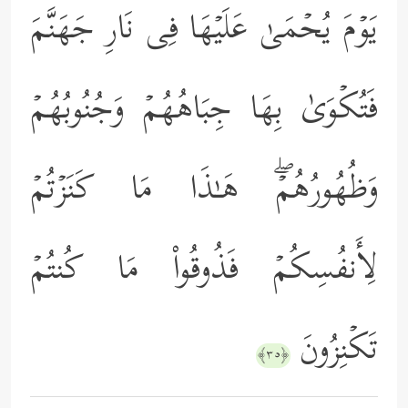
یَوۡمَ یُحۡمَىٰ عَلَیۡهَا فِی نَارِ جَهَنَّمَ
فَتُكۡوَىٰ بِهَا جِبَاهُهُمۡ وَجُنُوبُهُمۡ
وَظُهُورُهُمۡۖ هَـٰذَا مَا كَنَزۡتُمۡ
لِأَنفُسِكُمۡ فَذُوقُواْ مَا كُنتُمۡ
تَكۡنِزُونَ
﴿٣٥﴾