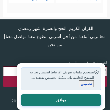
القرآن الكريم
الحج والعمرة
شهر رمضان
معا نربي أبناءنا
من أجل أسرتي
تطوع معنا
تواصل معنا
من نحن
اشترك في قائمتنا البريدية
نستخدم ملفات تعريف الارتباط لتحسين تجربة
التصفح الخاصة بك. يمكنك تخصيص تفضيلاتك.
تخصيص
موافق
جميع الحقوق محفوظة لموقع إسلام أون لاين © 2025