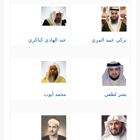
تركي عبيد المري
عبد الهادي كناكري
بشر لطفي
محمد أيوب