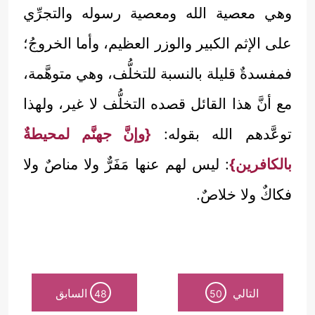
وهي معصية الله ومعصية رسوله والتجرِّي
على الإثم الكبير والوزر العظيم، وأما الخروجُ؛
فمفسدةٌ قليلة بالنسبة للتخلُّف، وهي متوهَّمة،
مع أنَّ هذا القائل قصده التخلُّف لا غير، ولهذا
توعَّدهم الله بقوله:
{وإنَّ جهنَّم لمحيطةٌ
بالكافرين}
: ليس لهم عنها مَفَرٌّ ولا مناصٌ ولا
فكاكٌ ولا خلاصٌ.
التالي
السابق
48
50