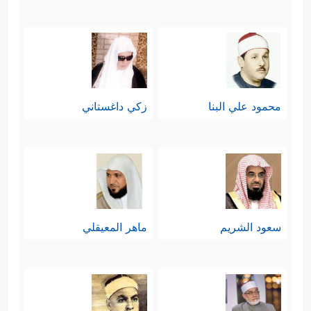
محمود علي البنا
زكي داغستاني
سعود الشريم
ماهر المعيقلي