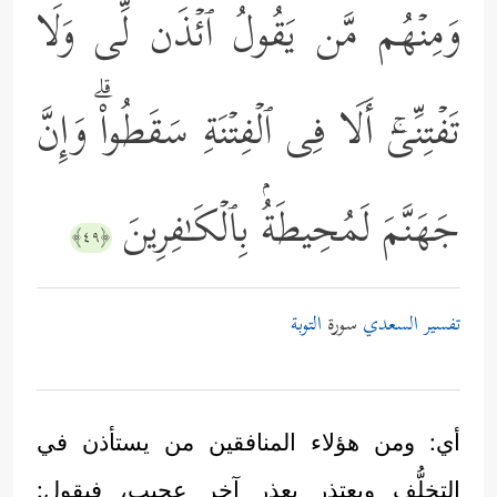
وَمِنۡهُم مَّن یَقُولُ ٱئۡذَن لِّی وَلَا
تَفۡتِنِّیۤۚ أَلَا فِی ٱلۡفِتۡنَةِ سَقَطُواْۗ وَإِنَّ
جَهَنَّمَ لَمُحِیطَةُۢ بِٱلۡكَـٰفِرِینَ
﴿٤٩﴾
تفسير السعدي
سورة
التوبة
أي: ومن هؤلاء المنافقين من يستأذن في
التخلُّف ويعتذر بعذرٍ آخر عجيب، فيقول: