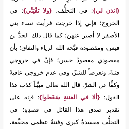
{ائذن لي}
: في التخلُّف،
{ولا تَفْتِنِّي}
: في
الخروج؛ فإني إذا خرجت فرأيت نساء بني
الأصفر لا أصبر عنهن؛ كما قال ذلك الجدُّ بن
قيس، ومقصوده قبَّحه الله الرياء والنفاق؛ بأن
مقصودي مقصودٌ حسن؛ فإنَّ في خروجي
فتنةً، وتعرضاً للشرِّ، وفي عدم خروجي عافيةً
وكفًّا عن الشرِّ. قال الله تعالى مبيِّناً كذب هذا
القول:
{ألا في الفتنةِ سَقَطوا}
: فإنه على
تقدير صدق هذا القائل في قصدِهِ؛ في
التخلُّف مفسدةٌ كبرى وفتنةٌ عظمى محقَّقة،