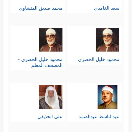
سعد الغامدي
محمد صديق المنشاوي
محمود خليل الحصري
محمود خليل الحصري -
المصحف المعلم
عبدالباسط عبدالصمد
علي الحذيفي