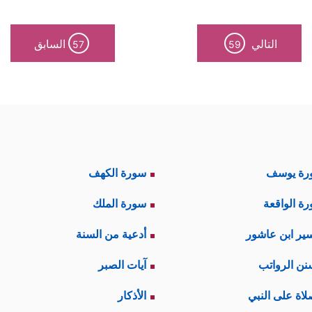
التالي
السابق
57
59
رة يوسف
سورة الكهف
ة الواقعة
سورة الملك
ير ابن عاشور
أدعية من السنة
نن الرواتب
آيات الصبر
لاة على النبي
الأذكار