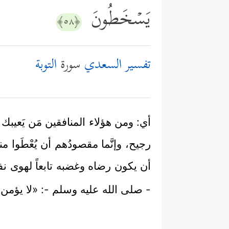
یَسۡخَطُونَ
﴿٥٨﴾
تفسير السعدي
سورة
التوبة
أي: ومن هؤلاء المنافقين مَن يَعيبك
رجيح، وإنَّما مقصودُهم أن يُعْطَوا من
أن يكون رضاه وغضبه تابعاً لهوى ن
- صلى الله عليه وسلم -: «لا يؤمن أحد