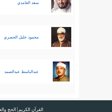
سعد الغامدي
محمود خليل الحصري
عبدالباسط عبدالصمد
القرآن الكريم
الحج وال