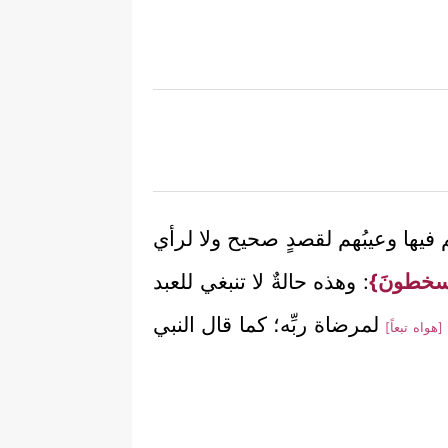
 فيها وعيبُهم لقصدٍ صحيح ولا لرأي
م يسخطونَ}
: وهذه حالةٌ لا تنبغي للعبد
لمرضاة ربِّه؛ كما قال النبي
[هواه تبعاً]