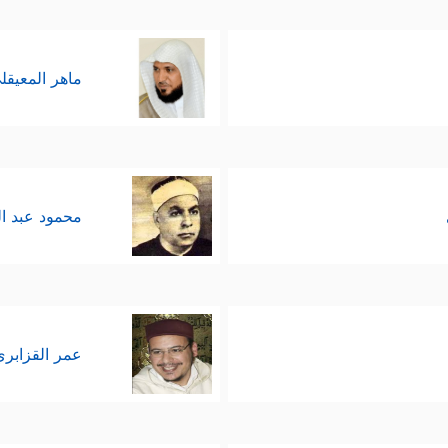
ماهر المعيقل
محمود عبد ا
عمر القزابري