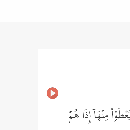
طَوۡاْ مِنۡهَاۤ إِذَا هُمۡ