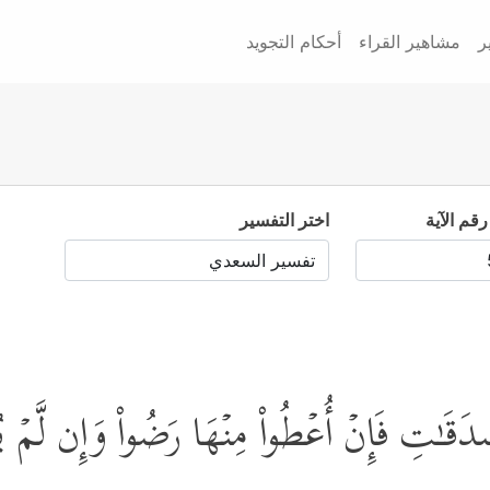
ر
مشاهير القراء
أحكام التجويد
رقم الآية
اختر التفسير
قَـٰتِ فَإِنۡ أُعۡطُواْ مِنۡهَا رَضُواْ وَإِن لَّمۡ یُعۡ