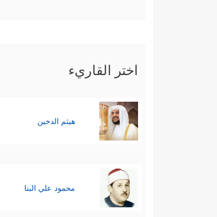
اختر القاريء
هيثم الدخين
محمود علي البنا