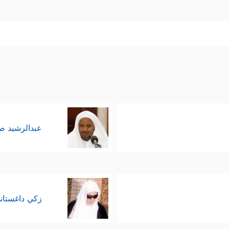
عبدالرشيد 
زكي داغستان