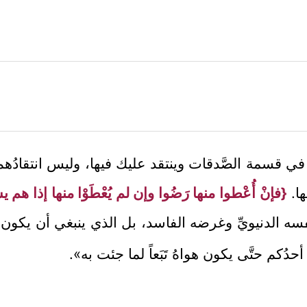
 في قسمة الصَّدقات وينتقد عليك فيها، وليس انتقادُهم
ها.
{فإنْ أُعْطوا منها رَضُوا وإن لم يُعْطَوْا منها إذا ه
فسه الدنيويِّ وغرضه الفاسد، بل الذي ينبغي أن يكون
ُكم حتَّى يكون هواهُ تَبَعاً لما جئت به».