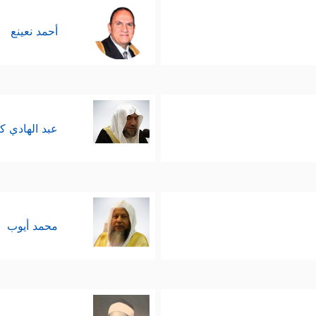
أحمد نعينع
عبد الهادي ك
محمد أيوب