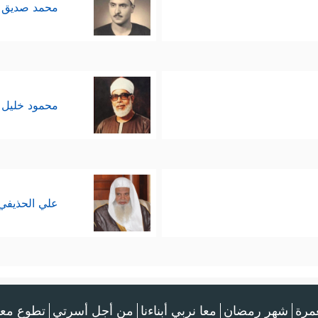
محمد صديق 
محمود خليل 
علي الحذيفي
عمرة
شهر رمضان
معا نربي أبناءنا
من أجل أسرتي
تطوع معن