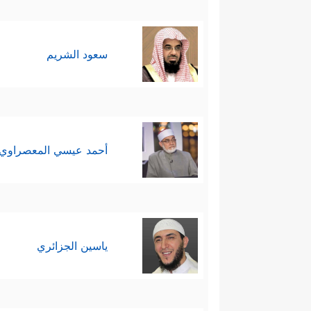
سعود الشريم
أحمد عيسي المعصراوي
ياسين الجزائري