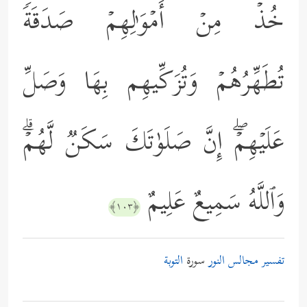
خُذۡ مِنۡ أَمۡوَ ٰ⁠لِهِمۡ صَدَقَةࣰ
تُطَهِّرُهُمۡ وَتُزَكِّیهِم بِهَا وَصَلِّ
عَلَیۡهِمۡۖ إِنَّ صَلَوٰتَكَ سَكَنࣱ لَّهُمۡۗ
وَٱللَّهُ سَمِیعٌ عَلِیمٌ
﴿١٠٣﴾
تفسير مجالس النور
سورة
التوبة