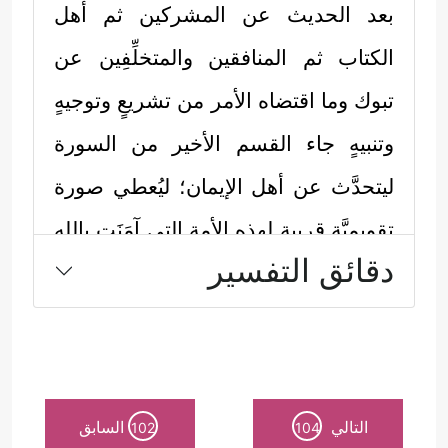
بعد الحديث عن المشركين ثم أهل
الكتاب ثم المنافقين والمتخلِّفِين عن
تبوك وما اقتضاه الأمر من تشريعٍ وتوجيهٍ
وتنبيهٍ جاء القسم الأخير من السورة
ليتحدَّث عن أهل الإيمان؛ ليُعطي صورة
تقويميَّة قريبة لهذه الأمة التي آمَنَت بالله
دقائق التفسير
ورسوله، وتحمَّلَت أعباء هذه الدعوة
بأمانة وصدق:
أولًا: ذكر الصفات العامة التي تُميِّزُ هذه
﴿ٱلتَّـٰۤىِٕبُونَ ٱلۡعَـٰبِدُونَ ٱلۡحَـٰمِدُونَ
الأمة عن غيرها
التالي
السابق
102
104