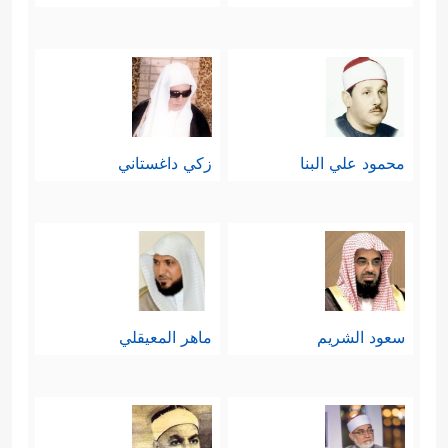
تقصيرَهم بالندم السريع والتوبة النصوح.
ثالثًا: ميَّزَ الله في هذه الأمة العلمَ وأهلَ
﴿وَمَا كَانَ
العلم وحمَّلَهم مسؤوليَّة عظيمة
محمود علي البنا
زكي داغستاني
ٱللَّهُ لِیُضِلَّ قَوۡمَۢا بَعۡدَ إِذۡ هَدَىٰهُمۡ حَتَّىٰ یُبَیِّنَ لَهُم مَّا
یَتَّقُونَۚ إِنَّ ٱللَّهَ بِكُلِّ شَیۡءٍ عَلِیمٌ﴾
﴿۞ وَمَا كَانَ
،
ٱلۡمُؤۡمِنُونَ لِیَنفِرُواْ كَاۤفَّةࣰۚ فَلَوۡلَا نَفَرَ مِن كُلِّ فِرۡقَةࣲ مِّنۡهُمۡ
طَاۤىِٕفَةࣱ لِّیَتَفَقَّهُواْ فِی ٱلدِّینِ وَلِیُنذِرُواْ قَوۡمَهُمۡ إِذَا رَجَعُوۤاْ
سعود الشريم
ماهر المعيقلي
إِلَیۡهِمۡ لَعَلَّهُمۡ یَحۡذَرُونَ﴾
.
رابعًا: أوجَبَ الله على أغنياء هذه الأمة