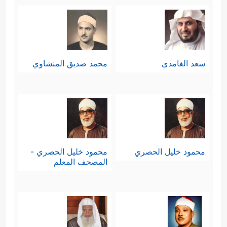
سعد الغامدي
محمد صديق المنشاوي
محمود خليل الحصري
محمود خليل الحصري -
المصحف المعلم