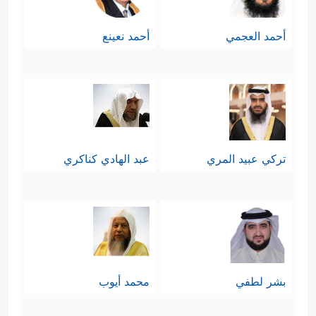
أحمد العجمي
أحمد نعينع
تركي عبيد المري
عبد الهادي كناكري
بشر لطفي
محمد أيوب