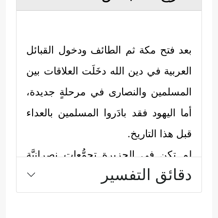
بعد فتح مكة ثم الطائف ودخول القبائل
العربية في دين الله دخَلَت العلاقات بين
المسلمين والنصارى في مرحلةٍ جديدة،
أما اليهود فقد بادَروا المسلمين بالعداء
قبل هذا التاريخ.
لم تكن في الجزيرة تجمُّعات نصرانيَّة
دقائق التفسير
ذات شوكة كما كان لليهود، لكن النُّذُر
جاءت من بلاد الشام التي كانت خاضعة
للروم، وهذا أمر متوقع بعد أن شعر