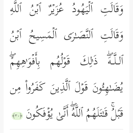
وَقَالَتِ ٱلۡیَهُودُ عُزَیۡرٌ ٱبۡنُ ٱللَّهِ
وَقَالَتِ ٱلنَّصَـٰرَى ٱلۡمَسِیحُ ٱبۡنُ
ٱلـلَّـهَۖ ذَ ٰ⁠لِكَ قَوۡلُهُم بِأَفۡوَ ٰ⁠هِهِمۡۖ
یُضَـٰهِـُٔونَ قَوۡلَ ٱلَّذِینَ كَفَرُواْ مِن
قَبۡلُۚ قَـٰتَلَهُمُ ٱللَّهُۖ أَنَّىٰ یُؤۡفَكُونَ
﴿٣٠﴾