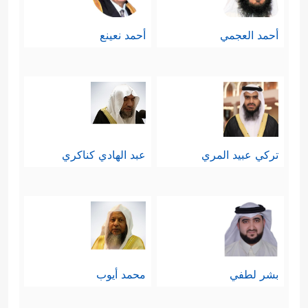
أحمد العجمي
أحمد نعينع
تركي عبيد المري
عبد الهادي كناكري
بشر لطفي
محمد أيوب