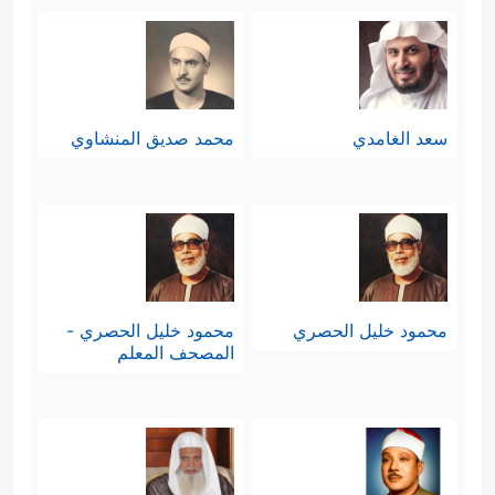
سعد الغامدي
محمد صديق المنشاوي
محمود خليل الحصري
محمود خليل الحصري -
المصحف المعلم