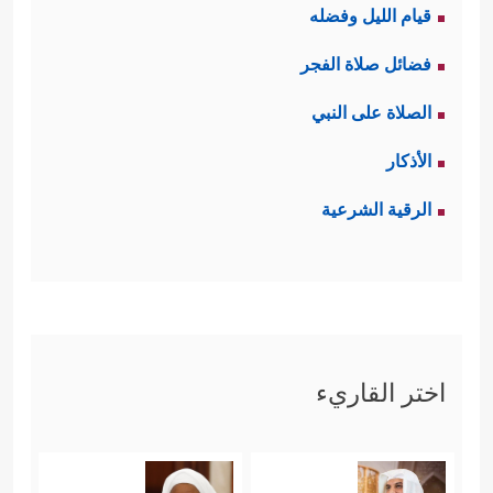
قيام الليل وفضله
وَٱلۡفِضَّةَ وَلَا یُنفِقُونَهَا فِی سَبِیلِ ٱللَّهِ فَبَشِّرۡهُم بِعَذَابٍ
فضائل صلاة الفجر
أَلِیمࣲ﴾
.
الصلاة على النبي
ثالثًا: إنهم يُضمِرون العداوة لهذا الدين،
الأذكار
ويَسعَون لطمسه ومحوه من الأرض
الرقية الشرعية
﴿یُرِیدُونَ أَن یُطۡفِـُٔواْ نُورَ ٱللَّهِ بِأَفۡوَ ٰ⁠هِهِمۡ وَیَأۡبَى ٱللَّهُ إِلَّاۤ أَن
یُتِمَّ نُورَهُۥ وَلَوۡ كَرِهَ ٱلۡكَـٰفِرُونَ﴾
.
رابعًا: الأمر بمقاتلتهم حتى يُذعنوا للحقِّ
﴿قَـٰتِلُواْ ٱلَّذِینَ لَا یُؤۡمِنُونَ بِٱللَّهِ وَلَا بِٱلۡیَوۡمِ ٱلۡـَٔاخِرِ وَلَا
اختر القاريء
یُحَرِّمُونَ مَا حَرَّمَ ٱللَّهُ وَرَسُولُهُۥ وَلَا یَدِینُونَ دِینَ ٱلۡحَقِّ