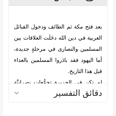
بعد فتح مكة ثم الطائف ودخول القبائل
العربية في دين الله دخَلَت العلاقات بين
المسلمين والنصارى في مرحلةٍ جديدة،
أما اليهود فقد بادَروا المسلمين بالعداء
قبل هذا التاريخ.
لم تكن في الجزيرة تجمُّعات نصرانيَّة
دقائق التفسير
ذات شوكة كما كان لليهود، لكن النُّذُر
جاءت من بلاد الشام التي كانت خاضعة
للروم، وهذا أمر متوقع بعد أن شعر