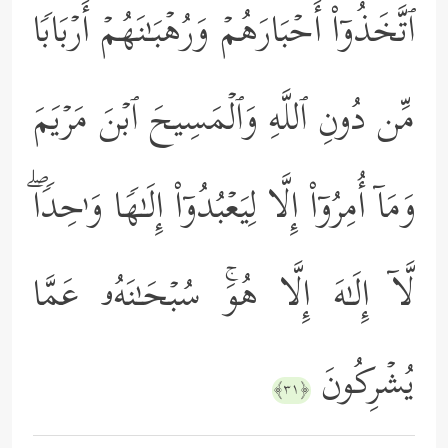
ٱتَّخَذُوۤاْ أَحۡبَارَهُمۡ وَرُهۡبَـٰنَهُمۡ أَرۡبَابࣰا
مِّن دُونِ ٱللَّهِ وَٱلۡمَسِیحَ ٱبۡنَ مَرۡیَمَ
وَمَاۤ أُمِرُوۤاْ إِلَّا لِیَعۡبُدُوۤاْ إِلَـٰهࣰا وَ ٰ⁠حِدࣰاۖ
لَّاۤ إِلَـٰهَ إِلَّا هُوَۚ سُبۡحَـٰنَهُۥ عَمَّا
یُشۡرِكُونَ
﴿٣١﴾