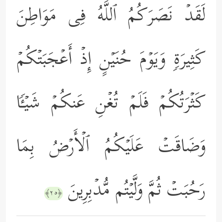
لَقَدۡ نَصَرَكُمُ ٱللَّهُ فِی مَوَاطِنَ
كَثِیرَةࣲ وَیَوۡمَ حُنَیۡنٍ إِذۡ أَعۡجَبَتۡكُمۡ
كَثۡرَتُكُمۡ فَلَمۡ تُغۡنِ عَنكُمۡ شَیۡـࣰٔا
وَضَاقَتۡ عَلَیۡكُمُ ٱلۡأَرۡضُ بِمَا
رَحُبَتۡ ثُمَّ وَلَّیۡتُم مُّدۡبِرِینَ
﴿٢٥﴾