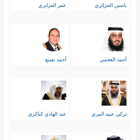
ياسين الجزائري
عمر القزابري
أحمد العجمي
أحمد نعينع
تركي عبيد المري
عبد الهادي كناكري