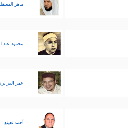
ماهر المعيقل
محمود عبد ا
عمر القزابري
أحمد نعينع