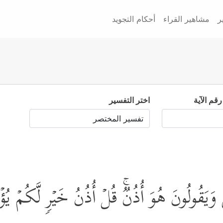
ر
مشاهير القراء
أحكام التجويد
رقم الآية
اختر التفسير
َ وَیَقُولُونَ هُوَ أُذُنࣱۚ قُلۡ أُذُنُ خَیۡرࣲ لَّكُمۡ یُؤۡ