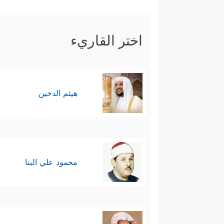
اختر القاريء
هيثم الدخين
محمود علي البنا