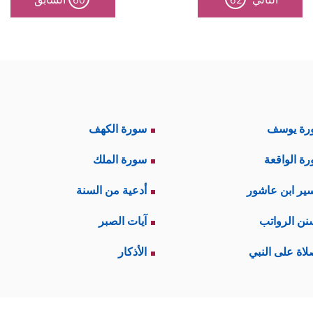
رة يوسف
سورة الكهف
ة الواقعة
سورة الملك
ير ابن عاشور
أدعية من السنة
نن الرواتب
آيات الصبر
لاة على النبي
الأذكار