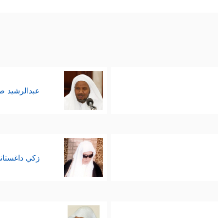
عبدالرشيد 
زكي داغستان