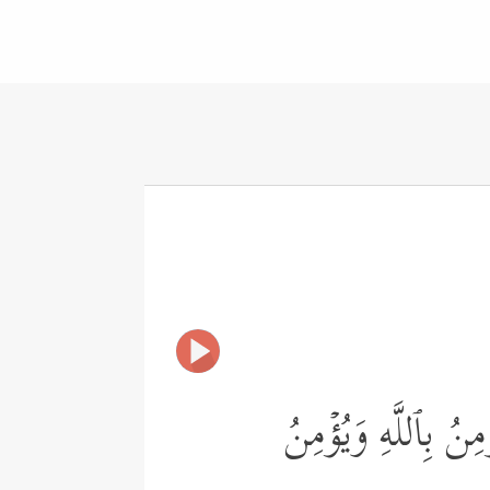
مِنُ بِٱللَّهِ وَیُؤۡمِنُ