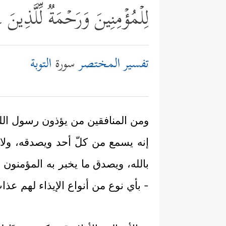
لِلۡمُؤۡمِنِینَ وَرَحۡمَةࣱ لِّلَّذِینَ
تفسير المختصر
سورة
التوبة
ومن المنافقين من يؤذون رسول الله 
إنه يسمع من كلّ أحد ويصدقه، ولا 
بالله، ويصدق ما يخبر به المؤمنون
- بأي نوع من أنواع الإيذاء لهم عذ