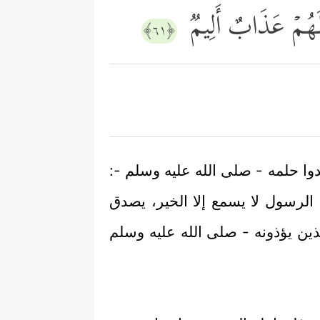
ِ لَهُمۡ عَذَابٌ أَلِیمࣱ
﴿٦١﴾
دوا حلمه - صلى الله عليه وسلم -:
 الرسول لا يسمع إلا الخير، يصدق
ذين يؤذونه - صلى الله عليه وسلم