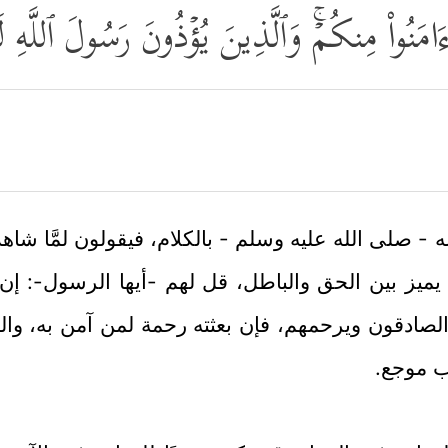
 ءَامَنُواْ مِنكُمۡۚ وَٱلَّذِینَ یُؤۡذُونَ رَسُولَ ٱللَّه
- صلى الله عليه وسلم - بالكلام، فيقولون لمَّا شاه
يميز بين الحق والباطل، قل لهم -أيها الرسول-: إن
 الصادقون ويرحمهم، فإن بعثته رحمة لمن آمن به، وال
اب موجع.