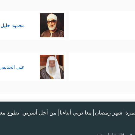
محمود خليل 
علي الحذيفي
عمرة
شهر رمضان
معا نربي أبناءنا
من أجل أسرتي
تطوع معن
في قائمتنا البريدية