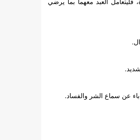
ة، فليتعامل العبد معهما بما يرضي
ل.
شديد.
إباء عن سماع الشر والفساد.