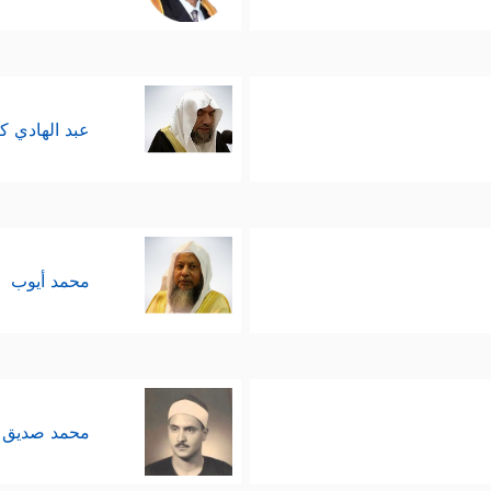
عبد الهادي ك
محمد أيوب
محمد صديق 