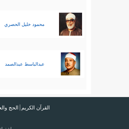
محمود خليل الحصري
عبدالباسط عبدالصمد
القرآن الكريم
الحج وال
اشترك 