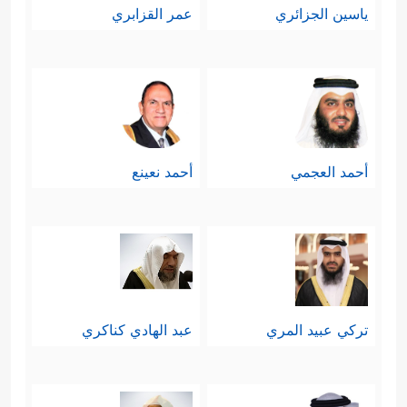
ياسين الجزائري
عمر القزابري
﴿فَلَا ٱقۡتَحَمَ ٱلۡعَقَبَةَ
﴿١١﴾
وهذا هو الامتحان
وَمَاۤ أَدۡرَىٰكَ مَا ٱلۡعَقَبَةُ
﴿١٢﴾
فَكُّ رَقَبَةٍ
﴿١٣﴾
أَوۡ
إِطۡعَـٰمࣱ فِی یَوۡمࣲ ذِی مَسۡغَبَةࣲ
﴿١٤﴾
یَتِیمࣰا ذَا مَقۡرَبَةٍ
﴿١٥﴾
أَوۡ مِسۡكِینࣰا ذَا مَتۡرَبَةࣲ
﴿١٦﴾
ثُمَّ كَانَ مِنَ
أحمد العجمي
أحمد نعينع
ٱلَّذِینَ ءَامَنُواْ وَتَوَاصَوۡاْ بِٱلصَّبۡرِ وَتَوَاصَوۡاْ بِٱلۡمَرۡحَمَةِ
﴿١٧﴾
أُوْلَــٰۤىِٕكَ أَصۡحَـٰبُ ٱلۡمَیۡمَنَةِ﴾
.
والملاحظ هنا أنَّ شروط الاجتياز قد
جَمَعَت بين الإحسان إلى الخلق بعِتق
تركي عبيد المري
عبد الهادي كناكري
العبيد، وإطعام اليتيم والمسكين،
والأخلاق الفاضلة؛ كالصبر والمرحمة،