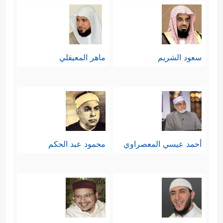
وفي شفتَيه كذلك، وأكبر من ذلك: هذا
العقل الذي يُدرِكُ به الأشياء، ويُميِّزُ به
سعود الشريم
ماهر المعيقلي
بين ما ينفعه وما يضرُّه، بين طريق
السعادة وطريق الشقاء لو كان يُعمِل
﴿یَقُولُ أَهۡلَكۡتُ مَالࣰا لُّبَدًا
﴿٦﴾
أَیَحۡسَبُ أَن
عقله
لَّمۡ یَرَهُۥۤ أَحَدٌ
﴿٧﴾
أَلَمۡ نَجۡعَل لَّهُۥ عَیۡنَیۡنِ
﴿٨﴾
أحمد عيسي المعصراوي
محمود عبد الحكم
وَلِسَانࣰا وَشَفَتَیۡنِ
﴿٩﴾
وَهَدَیۡنَـٰهُ ٱلنَّجۡدَیۡنِ﴾
.
رابعًا: تُعبِّرُ السورة عن غاية هذه الحياة
ونهايتها الحتميَّة التي ينبغي على كلِّ
مُكلَّفٍ أن يجتازها ليصِلَ إلى برِّ الأمان،