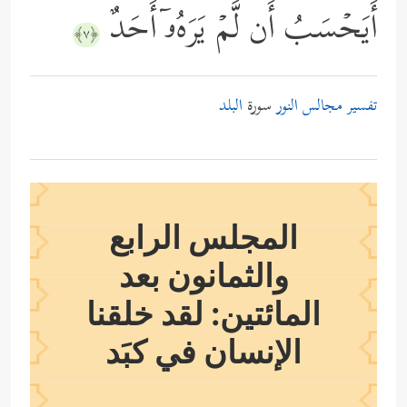
أَیَحۡسَبُ أَن لَّمۡ یَرَهُۥۤ أَحَدٌ
﴿٧﴾
تفسير مجالس النور
سورة
البلد
المجلس الرابع
والثمانون بعد
المائتين: لقد خلقنا
الإنسان في كبَد