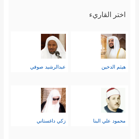
ثالثًا: أمَّا الذي لا يتّصلُّ بنور هذه
اختر القاريء
الرسالات فإنَّه سيُهلِك نفسَه في جمع
حُطام الدنيا، ثم في تبذيره على شهواته
بلا غايةٍ ولا حكمةٍ؛ لأنَّه لا يؤمِنُ بإلهٍ قادرٍ
عليه يُراقبه ويُحاسبه، فهو لا يؤمن إلَّا
هيثم الدخين
عبدالرشيد صوفي
بحياته المحدودة، ولا يرى شيئًا فوقها، ولا
﴿أَیَحۡسَبُ أَن لَّن یَقۡدِرَ عَلَیۡهِ أَحَدࣱ﴾
شيئًا بعدها
.
وهو لو فكّر قليلًا، لعلِم أنَّ في عينيه
اللتَين يبصِر بهما آية على وجود الله
محمود علي البنا
زكي داغستاني
وقدرته عليه، وكذلك في لسانه هذا الذي
هو قطعة من اللحم لكنَّه يتكلَّم ويتذوَّق،