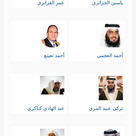
ياسين الجزائري
عمر القزابري
أحمد العجمي
أحمد نعينع
تركي عبيد المري
عبد الهادي كناكري