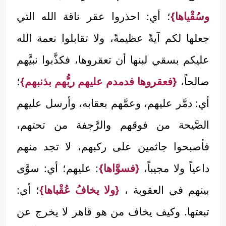
وسُقْياها}
؛ أي: احذروا عقر ناقة الله التي
جعلها لكم آيةً عظيمةً، ولا تقابلوا نعمة الله
عليكم بسقي لبنها أن تعقروها، فكذَّبوا نبيَّهم
صالحاً،
{فعقروها فدمدم عليهم ربُّهم بذنبهم}
؛
أي: دمَّر عليهم، وعمَّهم بعقابه، وأرسل عليهم
الصَّيحة من فوقهم والرَّجفة من تحتهم،
فأصبحوا جاثمين على ركبهم، لا تجد منهم
داعياً ولا مجيباً،
{فسوَّاها}
: عليهم؛ أي: سوَّى
بينهم في العقوبة ،
{ولا يخافُ عُقْباها}
؛ أي:
تبعتها. وكيف يخاف من هو قاهر لا يخرج عن