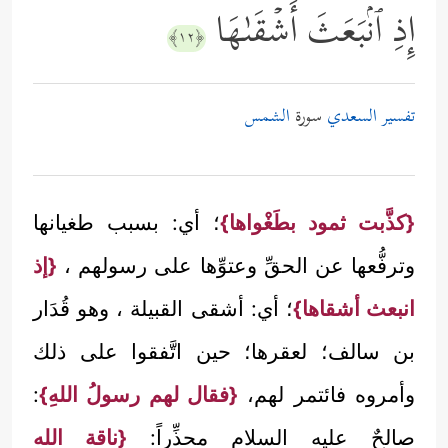
إِذِ ٱنۢبَعَثَ أَشۡقَىٰهَا
﴿١٢﴾
تفسير السعدي
سورة
الشمس
{كذَّبت ثمود بطَغْواها}
؛ أي: بسبب طغيانها
وترفُّعها عن الحقِّ وعتوِّها على رسولهم ،
{إذ
انبعث أشقاها}
؛ أي: أشقى القبيلة ، وهو قُدَار
بن سالف؛ لعقرها؛ حين اتَّفقوا على ذلك
وأمروه فائتمر لهم،
{فقال لهم رسولُ اللهِ}
:
صالحٌ عليه السلام محذِّراً:
{ناقة الله