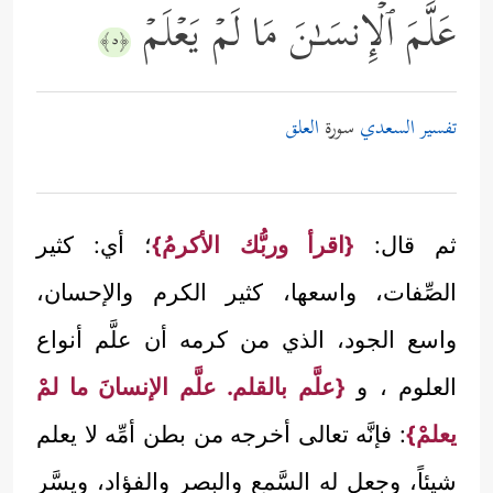
عَلَّمَ ٱلۡإِنسَـٰنَ مَا لَمۡ یَعۡلَمۡ
﴿٥﴾
تفسير السعدي
سورة
العلق
ثم قال:
{اقرأ وربُّك الأكرمُ}
؛ أي: كثير
الصِّفات، واسعها، كثير الكرم والإحسان،
واسع الجود، الذي من كرمه أن علَّم أنواع
العلوم ، و
{علَّم بالقلم. علَّم الإنسانَ ما لمْ
يعلمْ}
: فإنَّه تعالى أخرجه من بطن أمِّه لا يعلم
شيئاً، وجعل له السَّمع والبصر والفؤاد، ويسَّر