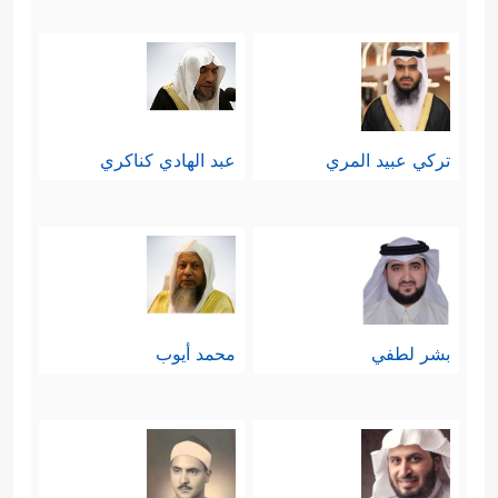
تركي عبيد المري
عبد الهادي كناكري
بشر لطفي
محمد أيوب