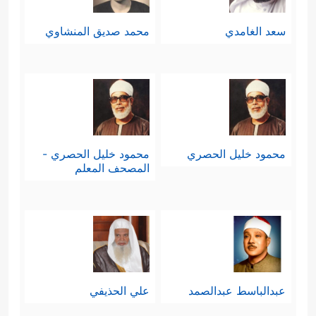
سعد الغامدي
محمد صديق المنشاوي
محمود خليل الحصري
محمود خليل الحصري -
المصحف المعلم
عبدالباسط عبدالصمد
علي الحذيفي