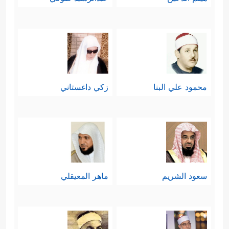
محمود علي البنا
زكي داغستاني
سعود الشريم
ماهر المعيقلي