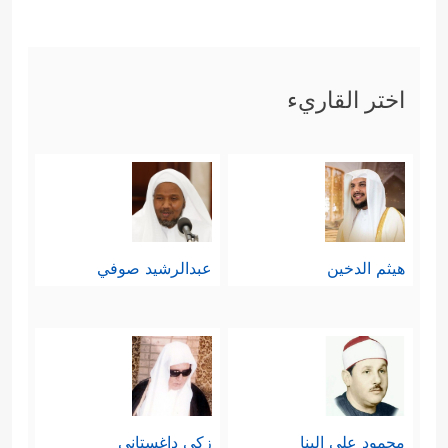
اختر القاريء
هيثم الدخين
عبدالرشيد صوفي
محمود علي البنا
زكي داغستاني