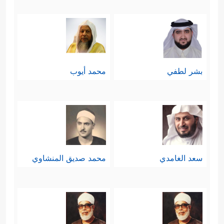
بشر لطفي
محمد أيوب
سعد الغامدي
محمد صديق المنشاوي