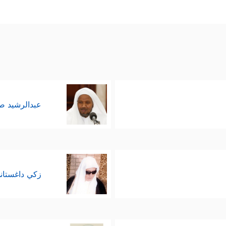
عبدالرشيد 
زكي داغستان