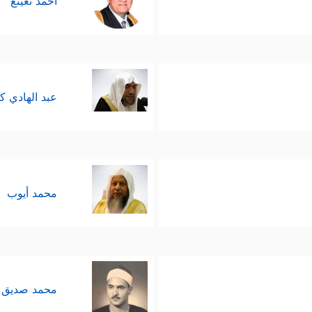
أحمد نعينع
عبد الهادي ك
محمد أيوب
محمد صديق 