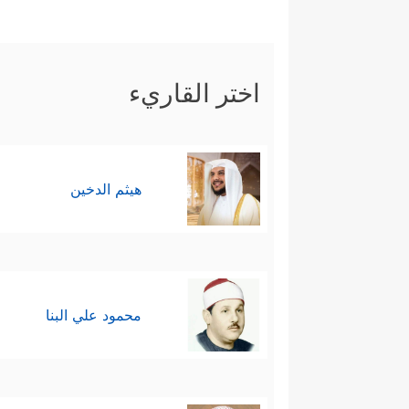
اختر القاريء
هيثم الدخين
محمود علي البنا