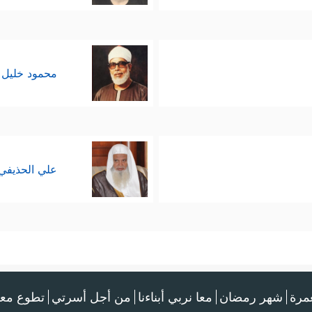
محمود خليل 
علي الحذيفي
عمرة
شهر رمضان
معا نربي أبناءنا
من أجل أسرتي
تطوع معن