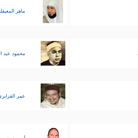
ماهر المعيقل
محمود عبد ا
عمر القزابري