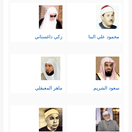
محمود علي البنا
زكي داغستاني
سعود الشريم
ماهر المعيقلي