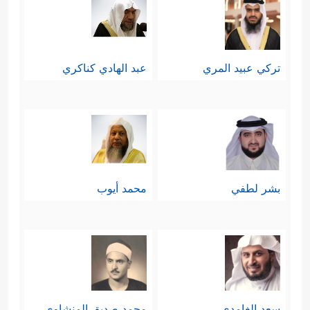
تركي عبيد المري
عبد الهادي كناكري
بشر لطفي
محمد أيوب
سعد الغامدي
محمد صديق المنشاوي