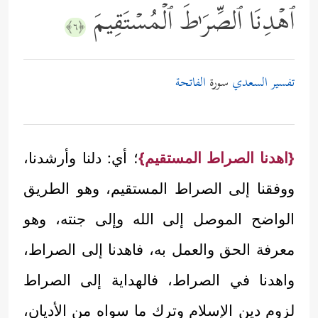
ٱهۡدِنَا ٱلصِّرَ ٰ⁠طَ ٱلۡمُسۡتَقِیمَ
﴿٦﴾
تفسير السعدي
سورة
الفاتحة
{اهدنا الصراط المستقيم}
؛ أي: دلنا وأرشدنا،
ووفقنا إلى الصراط المستقيم، وهو الطريق
الواضح الموصل إلى الله وإلى جنته، وهو
معرفة الحق والعمل به، فاهدنا إلى الصراط،
واهدنا في الصراط، فالهداية إلى الصراط
لزوم دين الإسلام وترك ما سواه من الأديان،