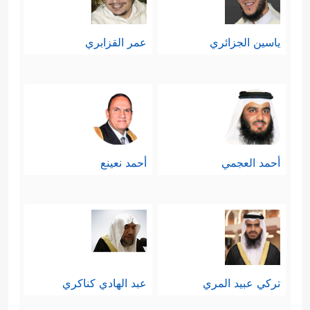
ياسين الجزائري
عمر القزابري
أحمد العجمي
أحمد نعينع
تركي عبيد المري
عبد الهادي كناكري