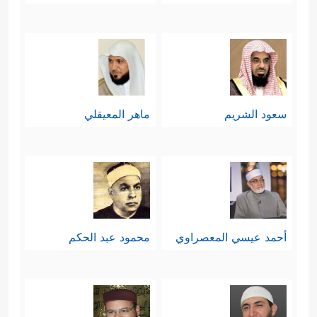
فهو الأقدَر على إصلاحهم، وقد سكَتَ
موسى، وأقرَّ الله هارُون على حكمته
هذه، وهذا درسٌ دقيقٌ ونفيسٌ في إدارة
المجتمعات، وترتيب الأولويات، وربط
سعود الشريم
ماهر المعيقلي
الغايات بالمقدِّمات، والله أعلم.
أحمد عيسي المعصراوي
محمود عبد الحكم