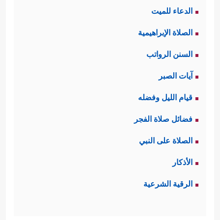
الدعاء للميت
المباركة؛ فهي جزءٌ مِن هويَّتِهم
الصلاة الإبراهيمية
وعقيدتِهم، وشعائرِ دينِهم.
السنن الرواتب
ويلحظ هنا أيضًا أن تعليق القرآن على
آيات الصبر
هذا الحدث قد خَلَا من الإشارة إلى أنَّ
قيام الليل وفضله
الكعبة في ذلك الوقت كانت تعُجُّ
فضائل صلاة الفجر
بالأصنام، وفي هذا تعليمٌ للأُمَّة بطريق
الصلاة على النبي
الإشارة أنَّ دفع العدو الصائِل الذي يُريد
الأذكار
مسحَ معالم الأرض وتغيير هويتها مُقدَّمٌ
الرقية الشرعية
على معالجة الأمور الداخلية مهما كان
خطرها؛ فالحفاظ على الأرض والناس