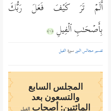
أَلَمۡ تَرَ كَیۡفَ فَعَلَ رَبُّكَ
بِأَصۡحَـٰبِ ٱلۡفِیلِ
﴿١﴾
تفسير مجالس النور
سورة
الفيل
المجلس السابع
والتسعون بعد
المائتين: أصحاب
الفيل