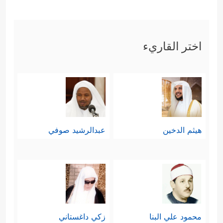
ضرورةٌ حتى تأتي الفرصة المناسبة
للإصلاح، وهكذا كان أمر مكَّة، فالله
اختر القاريء
حماها رغم ما فيها من أصنامٍ وجاهليَّةٍ
جَهلاء حتى جاء وقت البعثة المُحمَّديَّة.
ويُشبِهُ هذا: موقف هارون مع بني
إسرائيل لما عبَدُوا العِجْل، فلم يُفارقهم،
هيثم الدخين
عبدالرشيد صوفي
وحينما عاتَبَه أخوه موسى
عليهما السلام
﴿إِنِّی خَشِیتُ أَن تَقُولَ فَرَّقۡتَ بَیۡنَ
ردَّ عليه بقوله:
بَنِیۤ إِسۡرَ ٰ⁠ۤءِیلَ﴾
، بمعنى أنَّه أراد
[طه: 94]
الحفاظ عليهم حتى يرجِع إليهم موسى؛
محمود علي البنا
زكي داغستاني