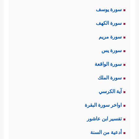
طيورٌ رَمَت جُندَه بحجارةٍ مخصوصةٍ حتى
سورة يوسف
﴿وَأَرۡسَلَ عَلَیۡهِمۡ طَیۡرًا
أهلَكَتْهم عن آخرهم
سورة الكهف
أَبَابِیلَ
﴿٣﴾
تَرۡمِیهِم بِحِجَارَةࣲ مِّن سِجِّیلࣲ
﴿٤﴾
سورة مريم
فَجَعَلَهُمۡ كَعَصۡفࣲ مَّأۡكُولِۭ﴾
.
سورة يس
لقد جاء التذكيرُ بهذا الحَدَث؛ تنبيهًا لعقول
سورة الواقعة
أهل مكَّة أنَّ أصنامهم هذه التي يعبدونها
سورة الملك
من دون الله لم تكن لتدفع عنهم عدوان
آية الكرسي
أبرهة وفِيله وجنده، وأنَّ الله الذي حمَى
اواخر سورة البقرة
بيته الحرام قادرٌ على أن يحمِي دينَهُ
تفسير ابن عاشور
ونبيَّهُ وعبادَهُ المؤمنين، وفيه أيضًا تأكيد
أدعية من السنة
ارتباط هذه الأُمَّة المحمّديَّة بهذه البقعة