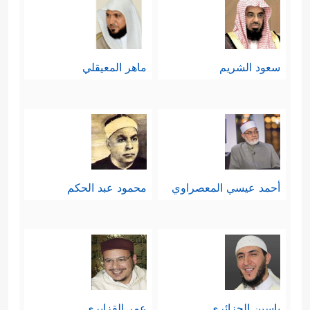
سعود الشريم
ماهر المعيقلي
أحمد عيسي المعصراوي
محمود عبد الحكم
ياسين الجزائري
عمر القزابري