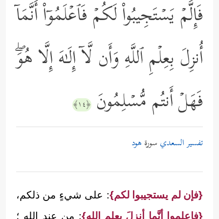
فَإِلَّمۡ یَسۡتَجِیبُواْ لَكُمۡ فَٱعۡلَمُوۤاْ أَنَّمَاۤ
أُنزِلَ بِعِلۡمِ ٱللَّهِ وَأَن لَّاۤ إِلَـٰهَ إِلَّا هُوَۖ
فَهَلۡ أَنتُم مُّسۡلِمُونَ
﴿١٤﴾
تفسير السعدي
سورة
هود
{فإن لم يستجيبوا لكم}
: على شيءٍ من ذلكم،
{فاعلموا أنَّما أنزِلَ بعلم الله}
: من عند الله ؛