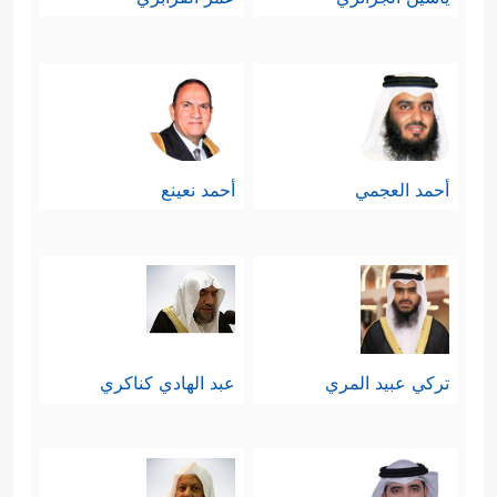
أحمد العجمي
أحمد نعينع
تركي عبيد المري
عبد الهادي كناكري