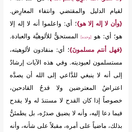
لقيام الدليل والمقتضي وانتفاء المعارِض.
{وأن لا إله إلا هو}
؛ أي: واعلموا أنه لا إله إلا
هو؛ أي: هو
المستحقُّ للألوهيَّة والعبادة.
[وحده]
{فهل أنتم مسلمونَ}
؛ أي: منقادون لألوهيته،
مستسلمون لعبوديته. وفي هذه الآيات إرشادٌ
إلى أنه لا ينبغي للدَّاعي إلى الله أن يصدَّه
اعتراضُ المعترضين ولا قدحُ القادحين،
خصوصاً إذا كان القدح لا مستندَ له ولا يقدح
فيما دعا إليه، وأنه لا يضيق صدرُه، بل يطمئنُّ
بذلك، ماضياً على أمره، مقبلاً على شأنه، وأنه