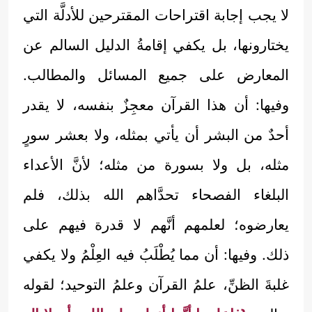
لا يجب إجابة اقتراحات المقترحين للأدلَّة التي
يختارونها، بل يكفي إقامةُ الدليل السالم عن
المعارض على جميع المسائل والمطالب.
وفيها: أن هذا القرآن معجِزٌ بنفسه، لا يقدر
أحدٌ من البشر أن يأتي بمثله، ولا بعشر سورٍ
مثله، بل ولا بسورة من مثله؛ لأنَّ الأعداء
البلغاء الفصحاء تحدَّاهم الله بذلك، فلم
يعارضوه؛ لعلمهم أنَّهم لا قدرة فيهم على
ذلك. وفيها: أن مما يُطْلَبُ فيه العِلْمُ ولا يكفي
غلبةَ الظنِّ، علمُ القرآن وعلمُ التوحيد؛ لقوله