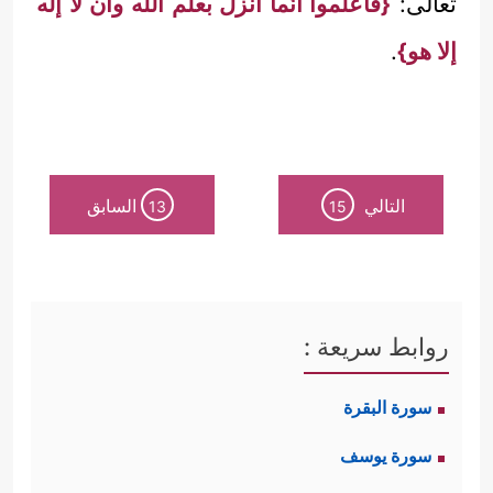
تعالى:
{فاعلموا أنَّما أنزل بعلم الله وأن لا إله
إلا هو}
.
التالي
السابق
13
15
روابط سريعة :
سورة البقرة
سورة يوسف