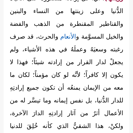
الدُّنيا وعلى زينتها من النساء والبنين
والقناطير المقنطرة من الذهب والفضة
والخيل المسوَّمة و
الأنعام
والحرث، قد صرف
رغبته وسعيَهُ وعملَهُ في هذه الأشياء، ولم
يجعلْ لدار القرار من إرادته شيئاً؛ فهذا لا
يكون إلا كافراً؛ لأنَّه لو كان مؤمناً؛ لكان ما
معه من الإيمان يمنعُه أن تكون جميع إرادتِهِ
للدار الدُّنيا، بل نفس إيمانه وما تيسَّر له من
الأعمال أثرٌ من آثار إرادتِهِ الدارَ الآخرة،
ولكنْ، هذا الشقيُّ الذي كأنه خُلِقَ للدنيا