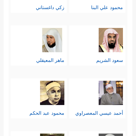
محمود علي البنا
زكي داغستاني
سعود الشريم
ماهر المعيقلي
أحمد عيسي المعصراوي
محمود عبد الحكم