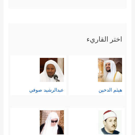
اختر القاريء
هيثم الدخين
عبدالرشيد صوفي