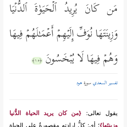
مَن كَانَ یُرِیدُ ٱلۡحَیَوٰةَ ٱلدُّنۡیَا
وَزِینَتَهَا نُوَفِّ إِلَیۡهِمۡ أَعۡمَـٰلَهُمۡ فِیهَا
وَهُمۡ فِیهَا لَا یُبۡخَسُونَ
﴿١٥﴾
تفسير السعدي
سورة
هود
يقول تعالى:
{من كان يريد الحياة الدُّنيا
وزينتَها}
؛ أي: كلُّ إرادته مقصورةٌ على الحياة