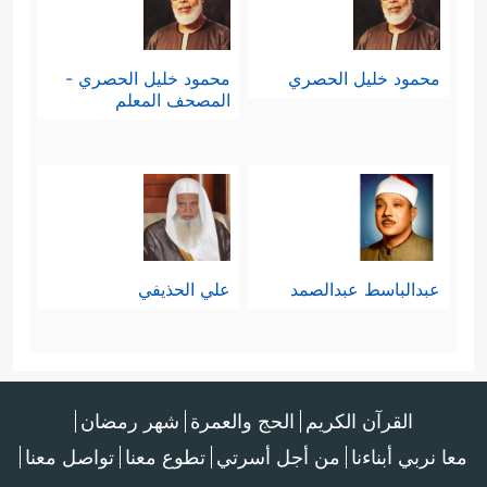
محمود خليل الحصري
محمود خليل الحصري -
المصحف المعلم
عبدالباسط عبدالصمد
علي الحذيفي
القرآن الكريم
الحج والعمرة
شهر رمضان
معا نربي أبناءنا
من أجل أسرتي
تطوع معنا
تواصل معنا