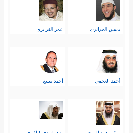
ياسين الجزائري
عمر القزابري
أحمد العجمي
أحمد نعينع
تركي عبيد المري
عبد الهادي كناكري