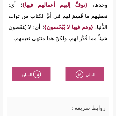
وحدها،
{نوفِّ إليهم أعمالهم فيها}
؛ أي:
نعطيهم ما قُسِمَ لهم في أمِّ الكتاب من ثواب
الدُّنيا.
{وهم فيها لا يُبْخَسون}
؛ أي: لا يُنْقَصون
شيئاً مما قُدِّرَ لهم، ولكنْ هذا منتهى نعيمهم.
التالي
السابق
14
16
روابط سريعة :