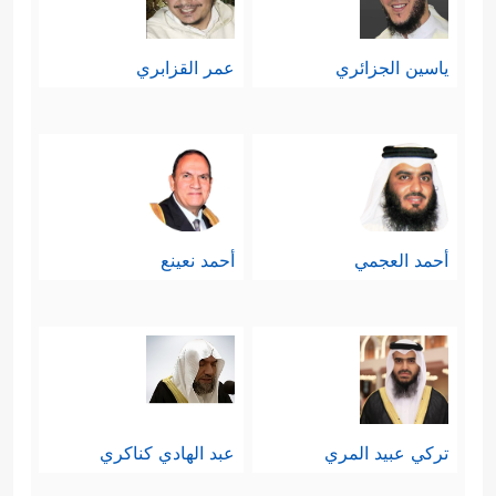
ياسين الجزائري
عمر القزابري
أحمد العجمي
أحمد نعينع
تركي عبيد المري
عبد الهادي كناكري