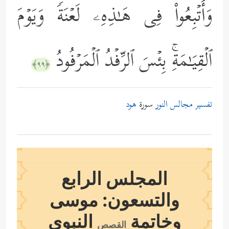
وَأُتۡبِعُواْ فِی هَـٰذِهِۦ لَعۡنَةࣰ وَیَوۡمَ
ٱلۡقِیَـٰمَةِۚ بِئۡسَ ٱلرِّفۡدُ ٱلۡمَرۡفُودُ
﴿٩٩﴾
تفسير مجالس النور
سورة
هود
المجلس الرابع
والتسعون: موسى
وخاتمة
النبوي
القصص