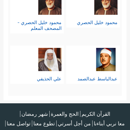
محمود خليل الحصري
محمود خليل الحصري -
المصحف المعلم
عبدالباسط عبدالصمد
علي الحذيفي
القرآن الكريم
الحج والعمرة
شهر رمضان
معا نربي أبناءنا
من أجل أسرتي
تطوع معنا
تواصل معنا