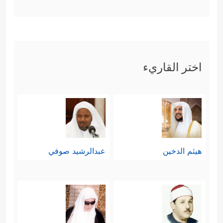
اختر القاريء
هيثم الدخين
عبدالرشيد صوفي