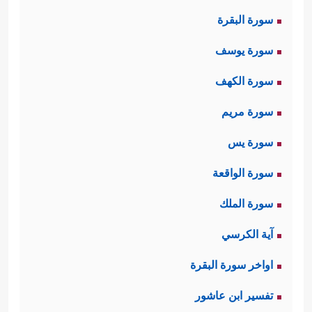
واستغفاره؛ فهذا من دلائل الشكر على
سورة البقرة
﴿فَسَبِّحۡ
نعمة الله بنصره وفتحه المبين
سورة يوسف
بِحَمۡدِ رَبِّكَ وَٱسۡتَغۡفِرۡهُۚ إِنَّهُۥ كَانَ تَوَّابَۢا﴾
.
سورة الكهف
سورة مريم
سورة يس
سورة الواقعة
سورة الملك
آية الكرسي
اواخر سورة البقرة
تفسير ابن عاشور