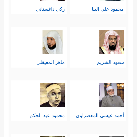
محمود علي البنا
زكي داغستاني
سعود الشريم
ماهر المعيقلي
أحمد عيسي المعصراوي
محمود عبد الحكم