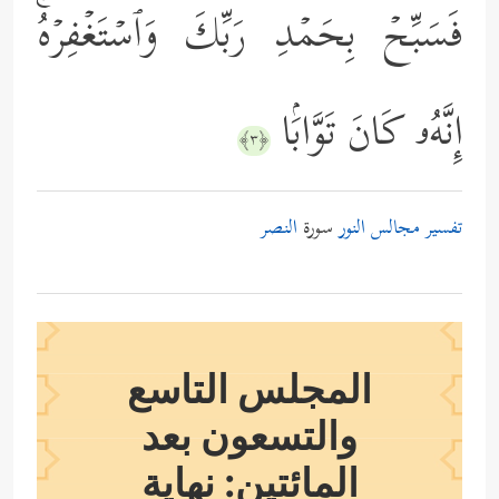
فَسَبِّحۡ بِحَمۡدِ رَبِّكَ وَٱسۡتَغۡفِرۡهُۚ
إِنَّهُۥ كَانَ تَوَّابَۢا
﴿٣﴾
تفسير مجالس النور
سورة
النصر
المجلس التاسع
والتسعون بعد
المائتين: نهاية