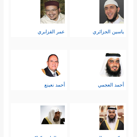
ياسين الجزائري
عمر القزابري
أحمد العجمي
أحمد نعينع