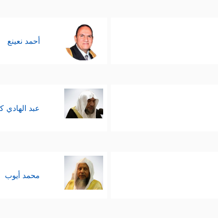
أحمد نعينع
عبد الهادي ك
محمد أيوب