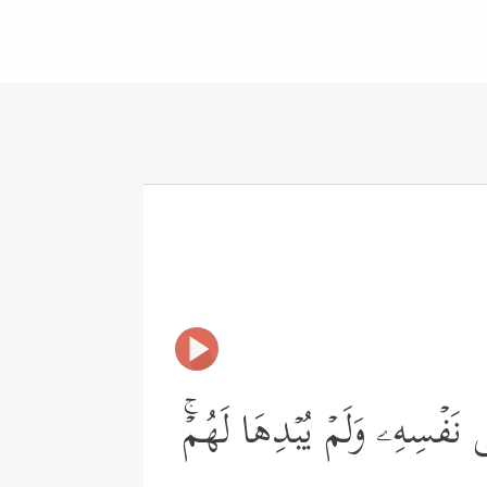
َفۡسِهِۦ وَلَمۡ یُبۡدِهَا لَهُمۡۚ