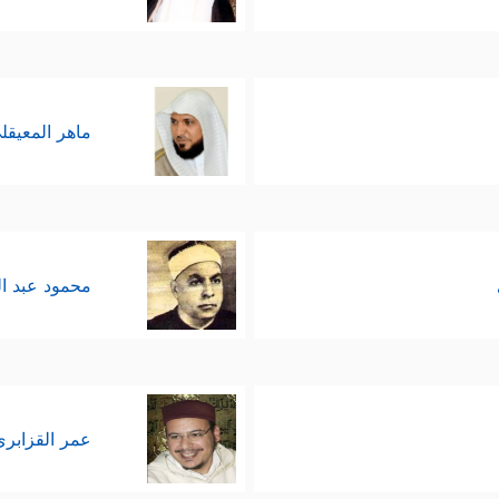
ماهر المعيقل
محمود عبد ا
عمر القزابري