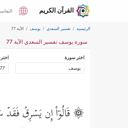
القرآن الكريم
التفاسي
الرئيسية
تفسير السعدي
يوسف
الآية 77
سورة يوسف تفسير السعدي الآية 77
اختر سورة
اختر 
۞ قَالُوۤاْ إِن یَسۡرِقۡ فَقَدۡ سَرَ