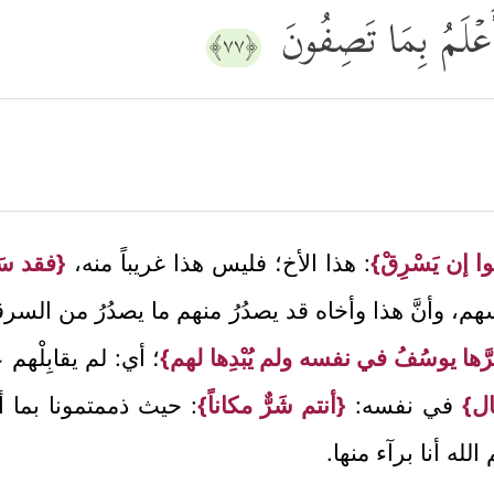
ُ أَعۡلَمُ بِمَا تَصِفُونَ
﴿٧٧﴾
ا إن يَسْرِقْ}
: هذا الأخ؛ فليس هذا غريباً منه،
{فقد سَر
هم، وأنَّ هذا وأخاه قد يصدُرُ منهم ما يصدُرُ من السر
َها يوسُفُ في نفسه ولم يُبْدِها لهم}
؛ أي: لم يقابِلْهم
ل}
في نفسه:
{أنتم شَرٌّ مكاناً}
: حيث ذممتمونا بما أن
الله أنا برآء منها.