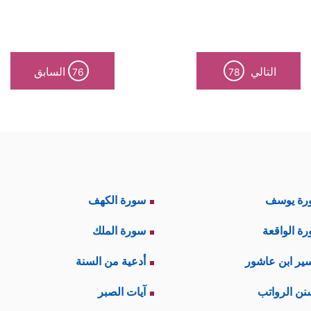
التالي
السابق
76
78
رة يوسف
سورة الكهف
ة الواقعة
سورة الملك
ير ابن عاشور
أدعية من السنة
نن الرواتب
آيات الصبر