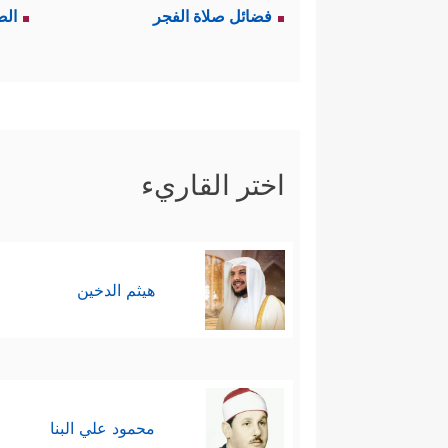
فضائل صلاة الفجر
الص
اختر القاريء
هيثم الدخين
محمود علي البنا