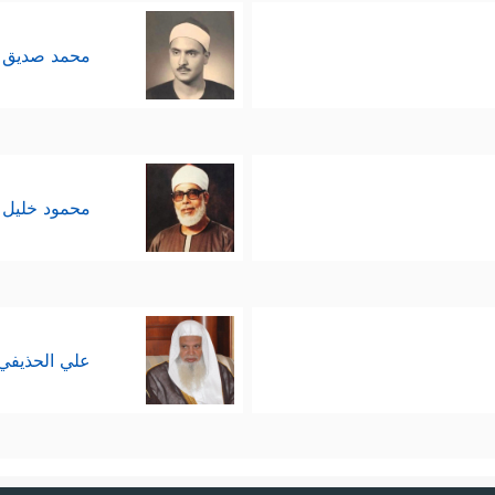
محمد صديق 
محمود خليل 
علي الحذيفي