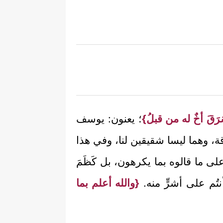
َقَ أخٌ له من قبلُ}
؛ يعنون: يوسف
قة، وهما ليسا شقيقين لنا، وفي هذا
 على ما قالوه بما يكرهون، بل كَظَمَ
تُم على أشرٍّ منه.
{والله أعلم بما