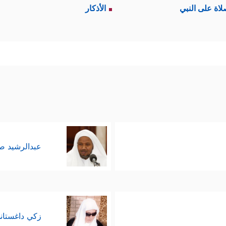
لاة على النبي
الأذكار
عبدالرشيد 
زكي داغستان