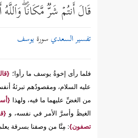
قَالَ أَنتُمۡ شَرࣱّ مَّكَانࣰاۖ وَٱللَّه
تفسير السعدي
سورة
يوسف
فلما رأى إخوةُ يوسف ما رأوا؛
{قالو
عليه السلام، ومقصودُهم تبرئةُ أنفس
من الغضِّ عليهما ما فيه، ولهذا
{أسرّ
الغيظَ وأسرَّ الأمر في نفسه، و
{قا
تصفون}
: مِنَّا من وصفنا بسرقة يعلم 