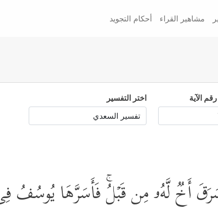
ر
مشاهير القراء
أحكام التجويد
رقم الآية
اختر التفسير
قَ أَخࣱ لَّهُۥ مِن قَبۡلُۚ فَأَسَرَّهَا یُوسُفُ فِی ن