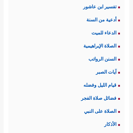
تفسير ابن عاشور
﴿وَلَقَدۡ رَ ٰ⁠وَدتُّهُۥ عَن نَّفۡسِهِۦ
على لسانها هي:
أدعية من السنة
فَٱسۡتَعۡصَمَۖ﴾
.
الدعاء للميت
ثالثًا: رغم هذا الشعور بمرارة الظلم وهو
الصلاة الإبراهيمية
ما يدفع المظلوم عادة لردّة فعل غير
السنن الرواتب
مرغوبة ولا محسوبة إلا أنه
عليه السلام
آيات الصبر
قدّم المثال الأحسن لكل مظلوم، وأظهر
قيام الليل وفضله
من الإحسان ما اعترف له به أهل
فضائل صلاة الفجر
﴿إِنَّا نَرَىٰكَ مِنَ ٱلۡمُحۡسِنِینَ﴾
السجن
مع أنه لم
الصلاة على النبي
يكن عنده من متاع الدنيا ما يُقدِّمه لهم،
الأذكار
فهو الفقير الغريب السجين، ومع هذا