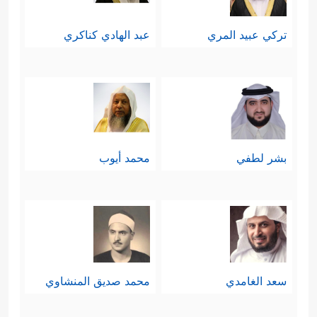
عرف ذلك، فهي نافذتهم إلى الأمل
تركي عبيد المري
عبد الهادي كناكري
خاصّة في بلاد يحكمها الظلم ويغيب عنها
القانون، ويظهر هذا في تشبث صاحبيه
في ما رأياه، وإصرارهما على سماع
﴿نَبِّئۡنَا بِتَأۡوِیلِهِۦۤۖ إِنَّا نَرَىٰكَ مِنَ ٱلۡمُحۡسِنِینَ﴾
التأويل
بشر لطفي
محمد أيوب
وقد اغتنم يوسف
عليه السلام
هذه
الحاجة من أجل أن يعلمهما طريق
الخلاص الأكبر والأدوم، طريق التوحيد
والإيمان بالله والتوكل عليه وحده، وهما
سعد الغامدي
محمد صديق المنشاوي
يصغيان.