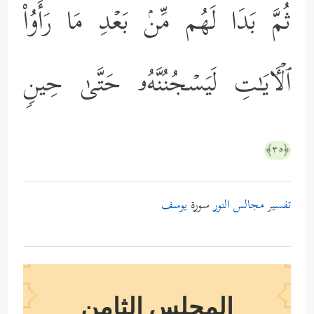
ثُمَّ بَدَا لَهُم مِّنۢ بَعۡدِ مَا رَأَوُاْ
ٱلۡـَٔایَـٰتِ لَیَسۡجُنُنَّهُۥ حَتَّىٰ حِینࣲ
﴿٣٥﴾
تفسير مجالس النور
سورة
يوسف
المجلس الثامن