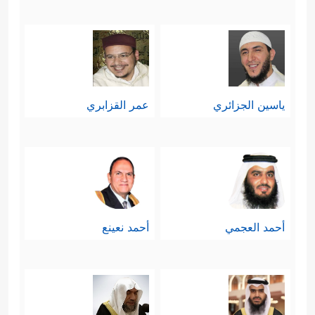
﴿قَالَ لَا یَأۡتِیكُمَا طَعَامࣱ تُرۡزَقَانِهِۦۤ إِلَّا
لا يملكون
نَبَّأۡتُكُمَا بِتَأۡوِیلِهِۦ قَبۡلَ أَن یَأۡتِیَكُمَاۚ ذَ ٰ⁠لِكُمَا مِمَّا عَلَّمَنِی
رَبِّیۤۚ﴾
.
ياسين الجزائري
عمر القزابري
وهاتان مقدّمتان لكلِّ داعيةٍ مُصلحٍ، ثم بدأ
بعرض معتقده عرضًا دون أن يمس
معتقداتهم أو يباشرهم بالدعوة، حتى إذا
اطمأن إليهم واطمأنوا إليه راح يصارحهم
أحمد العجمي
أحمد نعينع
ويواجههم بالحقيقة.
سادسًا: علاقة المسجونين بالرؤى
والأحلام علاقة وثيقة، ومن جرّب السجن