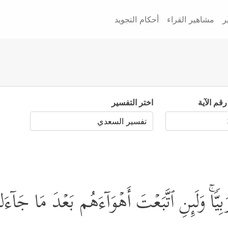
ر
مشاهير القراء
أحكام التجويد
رقم الآية
اختر التفسير
َبِیࣰّاۚ وَلَىِٕنِ ٱتَّبَعۡتَ أَهۡوَاۤءَهُم بَعۡدَ مَا جَا