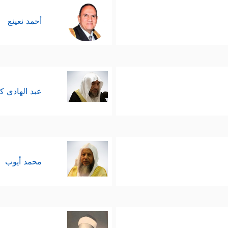
أحمد نعينع
عبد الهادي ك
محمد أيوب