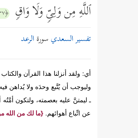
ٱللَّهِ مِن وَلِیࣲّ وَلَا وَاقࣲ
﴿٣٧﴾
تفسير السعدي
سورة
الرعد
أي: ولقد أنزلنا هذا القرآن والكتاب
وليوجب أن يُتَّبع وحدَه ولا يُداهن في
ـ ليمتنَّ عليه بعصمته، ولتكون أمَّتُ
عن اتِّباع أهوائهم.
{ما لك من الله من