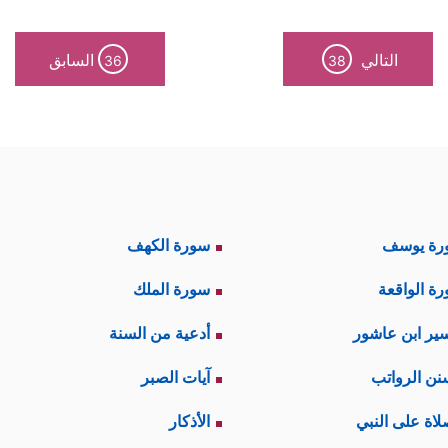
التالي
السابق
36
38
رة يوسف
سورة الكهف
ة الواقعة
سورة الملك
ير ابن عاشور
أدعية من السنة
نن الرواتب
آيات الصبر
لاة على النبي
الأذكار