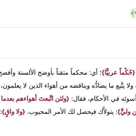
{حُكْماً عربيًّا}
؛ أي: محكماً متقناً بأوضح الألسنة وأفصح ا
ه ولا يتَّبع ما يضادُّه ويناقضه من أهواء الذين لا يعلمون
ه أسوتَه في الأحكام، فقال:
{ولئن اتَّبعتَ أهواءهم بعدم
 وليٍّ}
: يتولاَّك فيحصل لك الأمر المحبوب.
{ولا واقٍ}
: