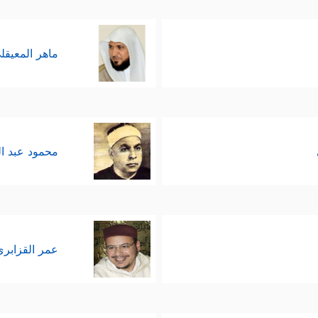
ماهر المعيقل
محمود عبد ا
عمر القزابري