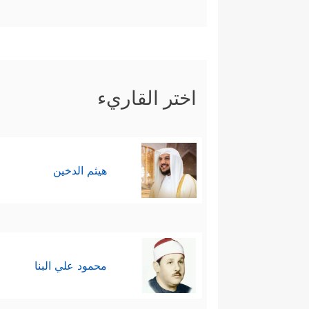
اختر القاريء
هيثم الدخين
محمود علي البنا