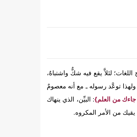
للغات؛ لئلاَّ يقع فيه شكٌّ واشتباهٌ،
، ولهذا توعَّد رسوله ـ مع أنه معصومٌ
ا جاءك من العلم}
: البيِّن، الذي ينهاك
 يقيك من الأمر المكروه.