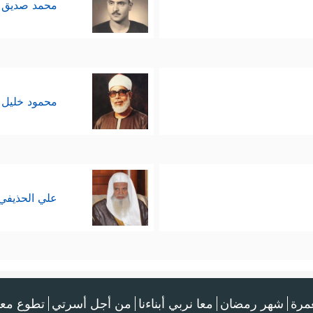
محمد صديق 
محمود خليل 
علي الحذيفي
عمرة
شهر رمضان
معا نربي أبناءنا
من أجل أسرتي
تطوع معن