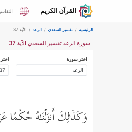
القرآن الكريم
التفاسي
الرئيسية
تفسير السعدي
الرعد
الآية 37
سورة الرعد تفسير السعدي الآية 37
اختر سورة
اختر 
وَكَذَ ٰ⁠لِكَ أَنزَلۡنَـٰهُ حُكۡمًا عَر