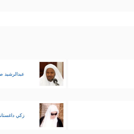
عبدالرشيد 
زكي داغستان