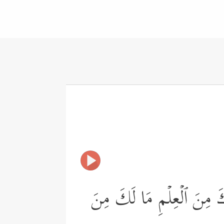
ۤءَكَ مِنَ ٱلۡعِلۡمِ مَا لَكَ مِنَ