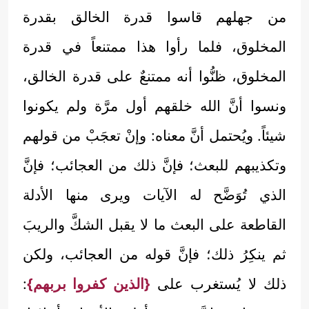
من جهلهم قاسوا قدرة الخالق بقدرة
المخلوق، فلما رأوا هذا ممتنعاً في قدرة
المخلوق، ظنُّوا أنه ممتنعٌ على قدرة الخالق،
ونسوا أنَّ الله خلقهم أول مرَّة ولم يكونوا
شيئاً. ويُحتمل أنَّ معناه: وإنْ تعجَبْ من قولهم
وتكذيبهم للبعث؛ فإنَّ ذلك من العجائب؛ فإنَّ
الذي تُوَضَّح له الآيات ويرى منها الأدلة
القاطعة على البعث ما لا يقبل الشكَّ والريبَ
ثم ينكِرُ ذلك؛ فإنَّ قوله من العجائب، ولكن
ذلك لا يُستغرب على
{الذين كفروا بربهم}
: