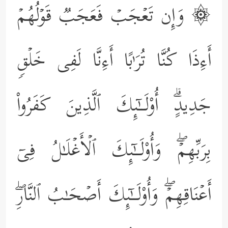
۞ وَإِن تَعۡجَبۡ فَعَجَبࣱ قَوۡلُهُمۡ
أَءِذَا كُنَّا تُرَ ٰ⁠بًا أَءِنَّا لَفِی خَلۡقࣲ
جَدِیدٍۗ أُوْلَــٰۤىِٕكَ ٱلَّذِینَ كَفَرُواْ
بِرَبِّهِمۡۖ وَأُوْلَــٰۤىِٕكَ ٱلۡأَغۡلَـٰلُ فِیۤ
أَعۡنَاقِهِمۡۖ وَأُوْلَــٰۤىِٕكَ أَصۡحَـٰبُ ٱلنَّارِۖ