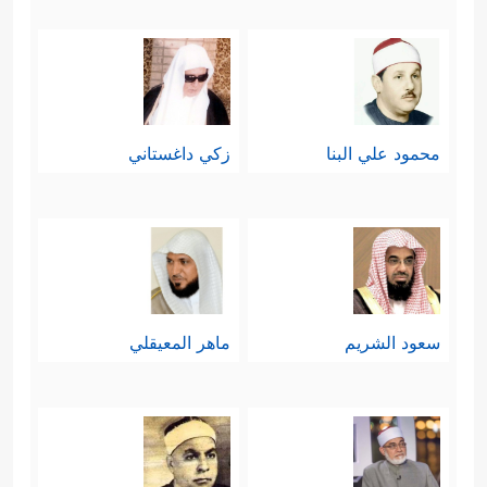
محمود علي البنا
زكي داغستاني
سعود الشريم
ماهر المعيقلي