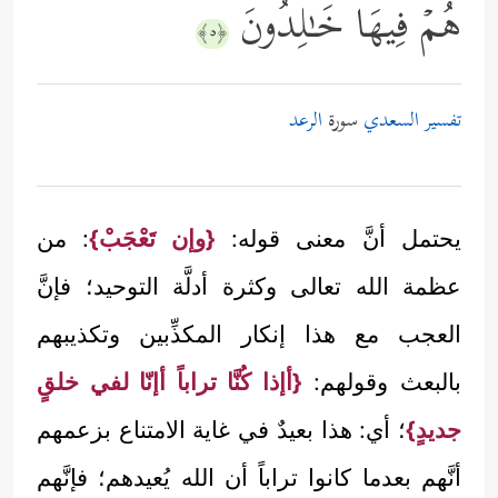
هُمۡ فِیهَا خَـٰلِدُونَ
﴿٥﴾
تفسير السعدي
سورة
الرعد
يحتمل أنَّ معنى قوله:
{وإن تَعْجَبْ}
: من
عظمة الله تعالى وكثرة أدلَّة التوحيد؛ فإنَّ
العجب مع هذا إنكار المكذِّبين وتكذيبهم
بالبعث وقولهم:
{أإذا كُنَّا تراباً أإنّا لفي خلقٍ
جديدٍ}
؛ أي: هذا بعيدٌ في غاية الامتناع بزعمهم
أنَّهم بعدما كانوا تراباً أن الله يُعيدهم؛ فإنَّهم