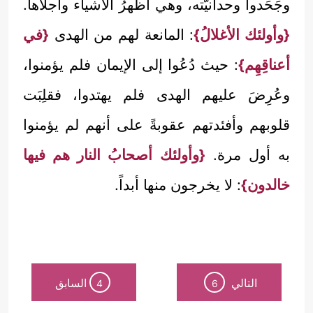
وجَحَدوا وحدانيَّته، وهي أظهرُ الأشياء وأجلاها.
{وأولئك الأغلالُ}
: المانعة لهم من الهدى
{في
أعناقِهِم}
: حيث دُعُوا إلى الإيمان فلم يؤمنوا،
وعُرِضَ عليهم الهدى فلم يهتدوا، فقلِبَت
قلوبهم وأفئدتهم عقوبةً على أنهم لم يؤمنوا
به أول مرة.
{وأولئك أصحابُ النار هم فيها
خالدون}
: لا يخرجون منها أبداً.
التالي
السابق
4
6