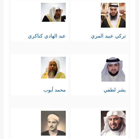
تركي عبيد المري
عبد الهادي كناكري
بشر لطفي
محمد أيوب