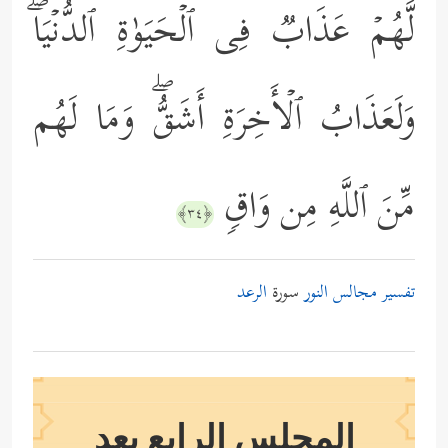
لَّهُمۡ عَذَابࣱ فِی ٱلۡحَیَوٰةِ ٱلدُّنۡیَاۖ
وَلَعَذَابُ ٱلۡأَخِرَةِ أَشَقُّۖ وَمَا لَهُم
مِّنَ ٱللَّهِ مِن وَاقࣲ
﴿٣٤﴾
تفسير مجالس النور
سورة
الرعد
المجلس الرابع بعد