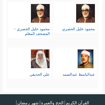
محمود خليل الحصري
محمود خليل الحصري -
المصحف المعلم
عبدالباسط عبدالصمد
علي الحذيفي
القرآن الكريم
الحج والعمرة
شهر رمضان