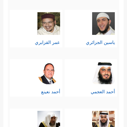
ياسين الجزائري
عمر القزابري
أحمد العجمي
أحمد نعينع