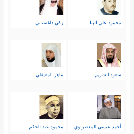
محمود علي البنا
زكي داغستاني
سعود الشريم
ماهر المعيقلي
أحمد عيسي المعصراوي
محمود عبد الحكم