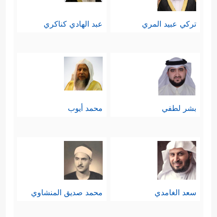
تركي عبيد المري
عبد الهادي كناكري
بشر لطفي
محمد أيوب
سعد الغامدي
محمد صديق المنشاوي