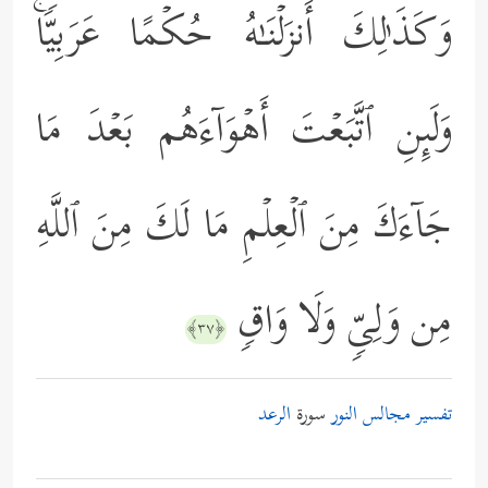
وَكَذَ ٰ⁠لِكَ أَنزَلۡنَـٰهُ حُكۡمًا عَرَبِیࣰّاۚ
وَلَىِٕنِ ٱتَّبَعۡتَ أَهۡوَاۤءَهُم بَعۡدَ مَا
جَاۤءَكَ مِنَ ٱلۡعِلۡمِ مَا لَكَ مِنَ ٱللَّهِ
مِن وَلِیࣲّ وَلَا وَاقࣲ
﴿٣٧﴾
تفسير مجالس النور
سورة
الرعد