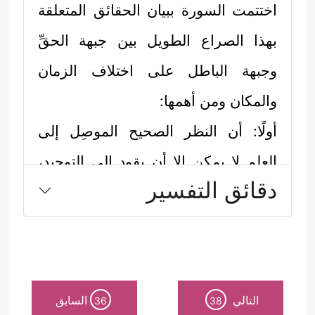
اختتمت السورة ببيان الحقائق المتعلقة
بهذا الصراع الطويل بين جبهة الحقِّ
وجبهة الباطل على اختلاف الزمان
والمكان ومن أهمها:
أولًا: أن النظر الصحيح الموصِل إلى
العلم لا يمكن إلا أن يقود إلى التوحيد،
دقائق التفسير
بخلاف الشرك الذي يدحضه المنطق
﴿أَفَمَنۡ هُوَ قَاۤىِٕمٌ عَلَىٰ كُلِّ
والفطرة السليمة
نَفۡسِۭ بِمَا كَسَبَتۡۗ وَجَعَلُواْ لِلَّهِ شُرَكَاۤءَ قُلۡ سَمُّوهُمۡۚ أَمۡ
تُنَبِّـُٔونَهُۥ بِمَا لَا یَعۡلَمُ فِی ٱلۡأَرۡضِ أَم بِظَـٰهِرࣲ مِّنَ ٱلۡقَوۡلِۗ﴾
.
التالي
السابق
36
38