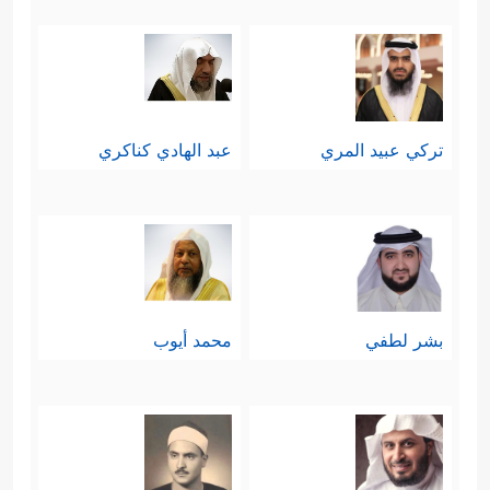
تركي عبيد المري
عبد الهادي كناكري
بشر لطفي
محمد أيوب