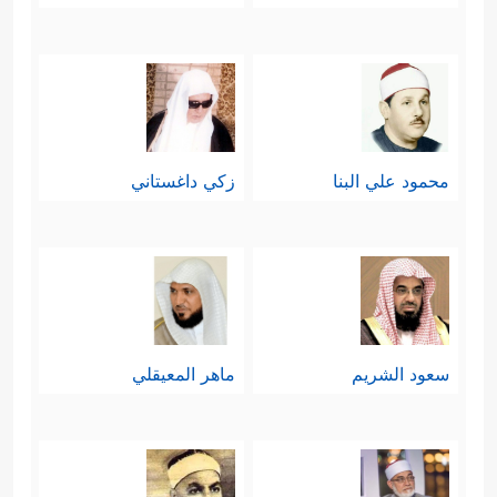
محمود علي البنا
زكي داغستاني
سعود الشريم
ماهر المعيقلي