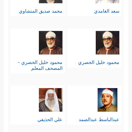
سعد الغامدي
محمد صديق المنشاوي
محمود خليل الحصري
محمود خليل الحصري -
المصحف المعلم
عبدالباسط عبدالصمد
علي الحذيفي