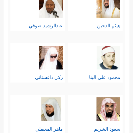
هيثم الدخين
عبدالرشيد صوفي
محمود علي البنا
زكي داغستاني
سعود الشريم
ماهر المعيقلي