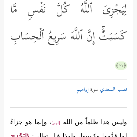
لِیَجۡزِیَ ٱللَّهُ كُلَّ نَفۡسࣲ مَّا
كَسَبَتۡۚ إِنَّ ٱللَّهَ سَرِیعُ ٱلۡحِسَابِ
﴿٥١﴾
تفسير السعدي
سورة
إبراهيم
وليس هذا ظلماً من الله
، وإنما هو جزاءٌ
[لهم]
لما قدَّموا وكسبوا، ولهذا قال تعالى:
{لِيَجْزِيَ